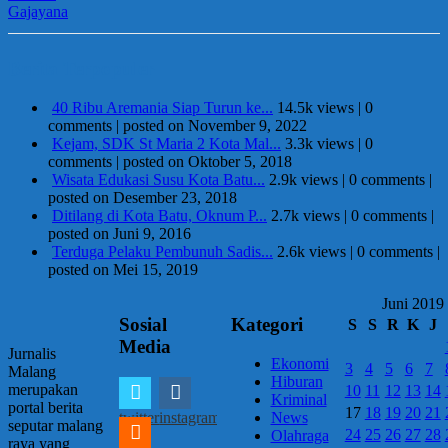
Berita Terpopuler
40 Ribu Aremania Siap Turun ke...
14.5k views
|
0
comments
|
posted on November 9, 2022
Kejam, SDK St Maria 2 Kota Mal...
3.3k views
|
0
comments
|
posted on Oktober 5, 2018
Wisata Edukasi Susu Kota Batu...
2.9k views
|
0 comments
|
posted on Desember 23, 2018
Ditilang di Kota Batu, Oknum P...
2.7k views
|
0 comments
|
posted on Juni 9, 2016
Terduga Pelaku Pembunuh Sadis...
2.6k views
|
0 comments
|
posted on Mei 15, 2019
Juni 2019
Sosial
Kategori
S
S
R
K
J
Media
Jurnalis
Ekonomi
3
4
5
6
7
Malang
Hiburan
merupakan
10
11
12
13
14
Kriminal
portal berita
17
18
19
20
21
twitter
instagram
News
seputar malang
24
25
26
27
28
Olahraga
raya yang