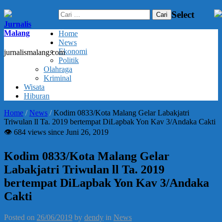
Cari
Select
untuk:
Jurnalis
Malang
Home
News
Ekonomi
jurnalismalang.com
Politik
Olahraga
Kriminal
Wisata
Hiburan
Home
/
News
/
Kodim 0833/Kota Malang Gelar Labakjatri
Triwulan ll Ta. 2019 bertempat DiLapbak Yon Kav 3/Andaka Cakti
👁 684 views since Juni 26, 2019
Kodim 0833/Kota Malang Gelar
Labakjatri Triwulan ll Ta. 2019
bertempat DiLapbak Yon Kav 3/Andaka
Cakti
Posted on
26/06/2019
by
dendy
in
News