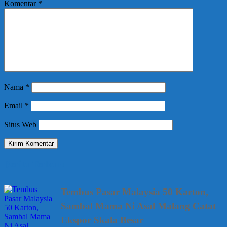
Komentar
*
Nama
*
Email
*
Situs Web
Berita Terbaru
Tembus Pasar Malaysia 50 Karton,
Sambal Mama Ni Asal Malang Catat
Ekspor Skala Besar