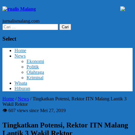
Jurnalis Malang
jurnalismalang.com
Cari
untuk:
Select
Home
News
Ekonomi
Politik
Olahraga
Kriminal
Wisata
Hiburan
Home
/
News
/
Tingkatkan Potensi, Rektor ITN Malang Lantik 3
Wakil Rektor
👁 607 views since Mei 27, 2019
Tingkatkan Potensi, Rektor ITN Malang
Lantik 3 Wakil Rektor