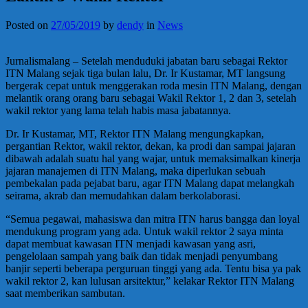
Posted on
27/05/2019
by
dendy
in
News
Jurnalismalang – Setelah menduduki jabatan baru sebagai Rektor
ITN Malang sejak tiga bulan lalu, Dr. Ir Kustamar, MT langsung
bergerak cepat untuk menggerakan roda mesin ITN Malang, dengan
melantik orang orang baru sebagai Wakil Rektor 1, 2 dan 3, setelah
wakil rektor yang lama telah habis masa jabatannya.
Dr. Ir Kustamar, MT, Rektor ITN Malang mengungkapkan,
pergantian Rektor, wakil rektor, dekan, ka prodi dan sampai jajaran
dibawah adalah suatu hal yang wajar, untuk memaksimalkan kinerja
jajaran manajemen di ITN Malang, maka diperlukan sebuah
pembekalan pada pejabat baru, agar ITN Malang dapat melangkah
seirama, akrab dan memudahkan dalam berkolaborasi.
“Semua pegawai, mahasiswa dan mitra ITN harus bangga dan loyal
mendukung program yang ada. Untuk wakil rektor 2 saya minta
dapat membuat kawasan ITN menjadi kawasan yang asri,
pengelolaan sampah yang baik dan tidak menjadi penyumbang
banjir seperti beberapa perguruan tinggi yang ada. Tentu bisa ya pak
wakil rektor 2, kan lulusan arsitektur,” kelakar Rektor ITN Malang
saat memberikan sambutan.