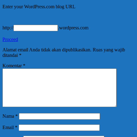
Enter your WordPress.com blog URL
http://
.wordpress.com
Proceed
Alamat email Anda tidak akan dipublikasikan.
Ruas yang wajib
ditandai
*
Komentar
*
Nama
*
Email
*