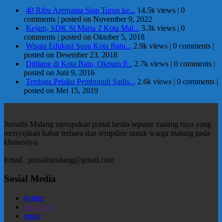
40 Ribu Aremania Siap Turun ke...
14.5k views
|
0
comments
|
posted on November 9, 2022
Kejam, SDK St Maria 2 Kota Mal...
3.3k views
|
0
comments
|
posted on Oktober 5, 2018
Wisata Edukasi Susu Kota Batu...
2.9k views
|
0 comments
|
posted on Desember 23, 2018
Ditilang di Kota Batu, Oknum P...
2.7k views
|
0 comments
|
posted on Juni 9, 2016
Terduga Pelaku Pembunuh Sadis...
2.6k views
|
0 comments
|
posted on Mei 15, 2019
Jurnalis Malang merupakan portal berita seputar malang raya yang
menyajikan kabar terbaru dan terupdate untuk warga malang pada
khususnya
Email : jurnalismalang@gmail.com
Sosial Media
twitter
instagram
email