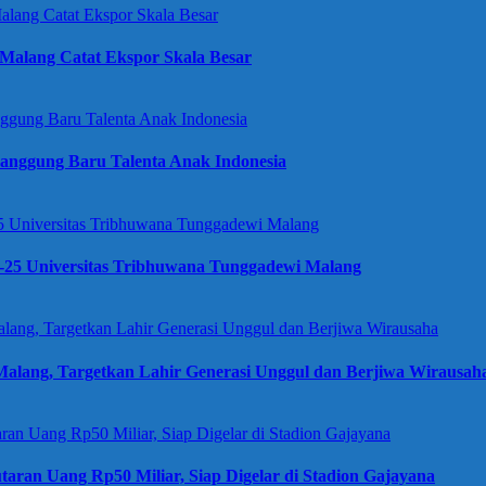
Malang Catat Ekspor Skala Besar
anggung Baru Talenta Anak Indonesia
e-25 Universitas Tribhuwana Tunggadewi Malang
alang, Targetkan Lahir Generasi Unggul dan Berjiwa Wirausah
taran Uang Rp50 Miliar, Siap Digelar di Stadion Gajayana