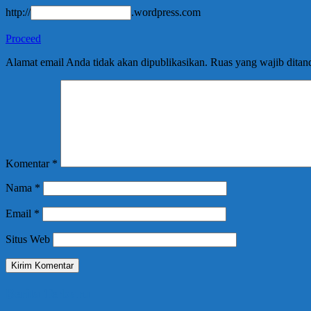
http://
.wordpress.com
Proceed
Alamat email Anda tidak akan dipublikasikan.
Ruas yang wajib ditan
Komentar
*
Nama
*
Email
*
Situs Web
Berita Terbaru