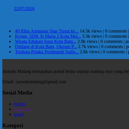
22/07/2026
Berita Terpopuler
40 Ribu Aremania Siap Turun ke...
14.5k views
|
0 comments
Kejam, SDK St Maria 2 Kota Mal...
3.3k views
|
0 comments
Wisata Edukasi Susu Kota Batu...
2.9k views
|
0 comments
|
p
Ditilang di Kota Batu, Oknum P...
2.7k views
|
0 comments
|
p
Terduga Pelaku Pembunuh Sadis...
2.6k views
|
0 comments
|
Jurnalis Malang merupakan portal berita seputar malang raya yang m
Email : jurnalismalang@gmail.com
Sosial Media
twitter
instagram
email
Kategori