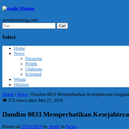
Jurnalis Malang
jurnalismalang.com
Cari
untuk:
Select
Home
News
Ekonomi
Politik
Olahraga
Kriminal
Wisata
Hiburan
Home
/
News
/
Dandim 0833 Memperhatikan Kesejahteraan Anggot
👁 374 views since Mei 27, 2019
Dandim 0833 Memperhatikan Kesejahtera
Posted on
27/05/2019
by
dendy
in
News