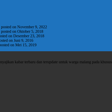
|
posted on November 9, 2022
|
posted on Oktober 5, 2018
osted on Desember 23, 2018
osted on Juni 9, 2016
posted on Mei 15, 2019
enyajikan kabar terbaru dan terupdate untuk warga malang pada khusu