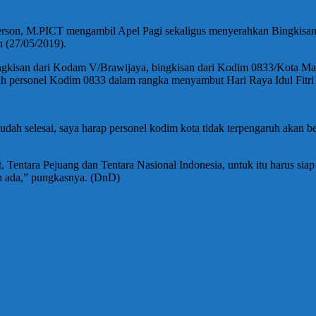
rson, M.PICT mengambil Apel Pagi sekaligus menyerahkan Bingkisan
 (27/05/2019).
 bingkisan dari Kodam V/Brawijaya, bingkisan dari Kodim 0833/Kota M
h personel Kodim 0833 dalam rangka menyambut Hari Raya Idul Fitri
h selesai, saya harap personel kodim kota tidak terpengaruh akan ber
, Tentara Pejuang dan Tentara Nasional Indonesia, untuk itu harus s
ah ada,” pungkasnya. (DnD)