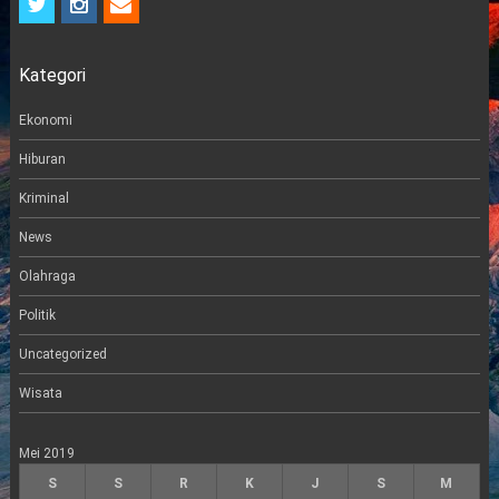
w
n
m
i
s
a
t
t
i
Kategori
t
a
l
e
g
r
r
Ekonomi
a
m
Hiburan
Kriminal
News
Olahraga
Politik
Uncategorized
Wisata
Mei 2019
S
S
R
K
J
S
M