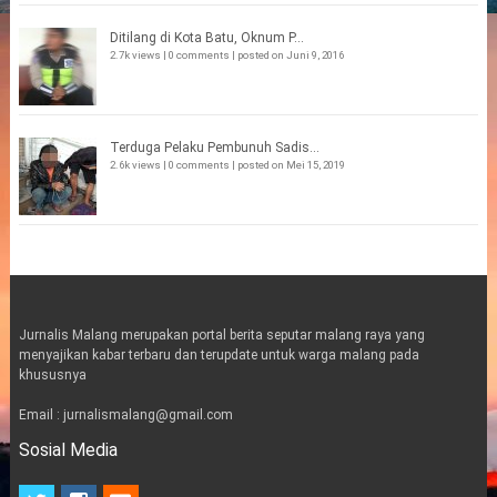
Ditilang di Kota Batu, Oknum P...
2.7k views
|
0 comments
|
posted on Juni 9, 2016
Terduga Pelaku Pembunuh Sadis...
2.6k views
|
0 comments
|
posted on Mei 15, 2019
Jurnalis Malang merupakan portal berita seputar malang raya yang
menyajikan kabar terbaru dan terupdate untuk warga malang pada
khususnya
Email : jurnalismalang@gmail.com
Sosial Media
t
i
e