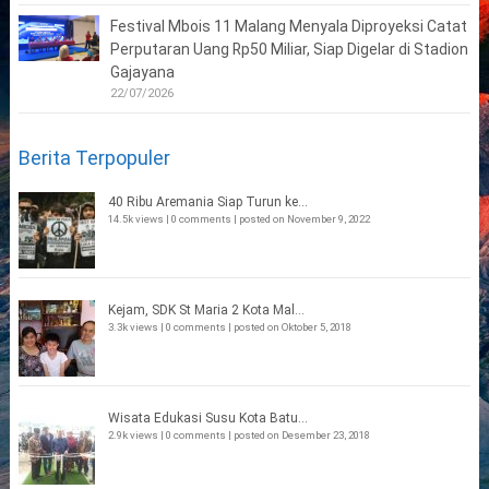
Festival Mbois 11 Malang Menyala Diproyeksi Catat
Perputaran Uang Rp50 Miliar, Siap Digelar di Stadion
Gajayana
22/07/2026
Berita Terpopuler
40 Ribu Aremania Siap Turun ke...
14.5k views
|
0 comments
|
posted on November 9, 2022
Kejam, SDK St Maria 2 Kota Mal...
3.3k views
|
0 comments
|
posted on Oktober 5, 2018
Wisata Edukasi Susu Kota Batu...
2.9k views
|
0 comments
|
posted on Desember 23, 2018