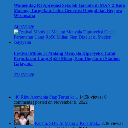
Wamendag RI Apresiasi Sekolah Garuda di MAN 2 Kota
Malang, Targetkan Lahir Generasi Unggul dan Berjiwa
Wirausaha
24/07/2026
Festival Mbois 11 Malang Menyala Diproyeksi Catat
Perputaran Uang Rp50 Miliar, Siap Digelar di Stadion
Gajayana
22/07/2026
Berita Terpopuler
40 Ribu Aremania Siap Turun ke...
14.5k views
|
0
comments
|
posted on November 9, 2022
Kejam, SDK St Maria 2 Kota Mal...
3.3k views
|