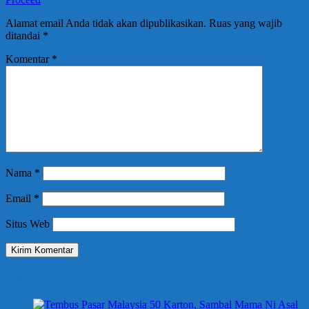
Alamat email Anda tidak akan dipublikasikan.
Ruas yang wajib
ditandai
*
Komentar
*
Nama
*
Email
*
Situs Web
Berita Terbaru