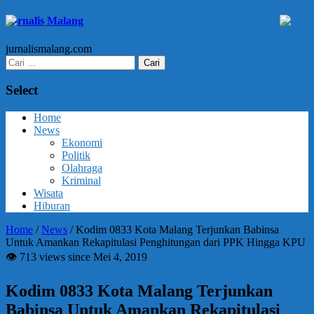
Jurnalis Malang
jurnalismalang.com
Cari
untuk:
Select
Home
News
Ekonomi
Politik
Olahraga
Kriminal
Wisata
Hiburan
Home
/
News
/
Kodim 0833 Kota Malang Terjunkan Babinsa
Untuk Amankan Rekapitulasi Penghitungan dari PPK Hingga KPU
👁 713 views since Mei 4, 2019
Kodim 0833 Kota Malang Terjunkan
Babinsa Untuk Amankan Rekapitulasi