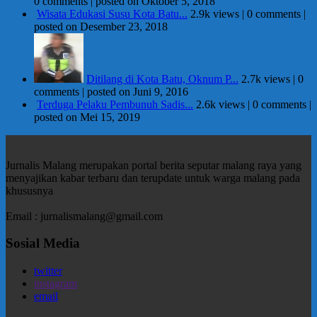
0 comments
|
posted on Oktober 5, 2018
Wisata Edukasi Susu Kota Batu...
2.9k views
|
0 comments
|
posted on Desember 23, 2018
Ditilang di Kota Batu, Oknum P...
2.7k views
|
0
comments
|
posted on Juni 9, 2016
Terduga Pelaku Pembunuh Sadis...
2.6k views
|
0 comments
|
posted on Mei 15, 2019
Jurnalis Malang merupakan portal berita seputar malang raya yang
menyajikan kabar terbaru dan terupdate untuk warga malang pada
khususnya
Email : jurnalismalang@gmail.com
Sosial Media
twitter
instagram
email