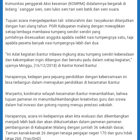
Komunitas penggerak Aksi kesenian (KOMPAK) didalamnya bergerak di
bidang ‘ sanggar seni, seni lukis seni tari seni batik dan seni suara.
Tujuan acara mengedepankan tali silaturahmi dan tasyakuran dilanjutkan
dengan hari ulang tahun PGRI Kabupaten malang dengan mewajibkan
setiap lembaga membawa tumpeng sendiri sendiri yang
jumlahnya disesuaikan anggota apabila sedikit nasi tumpengnya satu, tapi
apabila peserta banyak nasi tumpengnya lebih dari dua.
“Ini Adat kegiatan Bantur mbawa Ingkung atau tumpeng sendiri keberadaan
dan kekompakan ingin dibangun dan bersatu padu dalam.setiap kegiatan,”
ujarnya Minggu, (16/12/2018) di Kantor Korwil Bantur .
Harapannya, kedepan para pejuang pendidikan dengan kebersamaan ini
bisa terbangun dalam memajukan pendidikan di kecamatan Bantur.
Waryanto, kordinator wilayah kecamatan Bantur menambahkan, bahwa
tujuan pameran ini menumbuhkembangkan kreativitas guru dan siswa
dalam hal inovasi dan gotong royong menuju prestasi sekolah.
Harapannya, acara ini kedepannya akan kita evaluasi dan dikembangkan
menjadi lebih baik dan akan diikutsertakan dalam pameran pameran
pembangunan di Kabupaten Malang dengan jumlah 36 sekolah dasar,
Taman kanak-kanak 26 dengan tenaga pengajar negeri 170 dan guru tidak
tetap 260. (Yon/DnD)