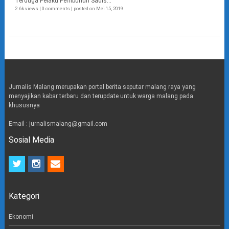
Terduga Pelaku Pembunuh Sadis...
2.6k views
|
0 comments
|
posted on Mei 15, 2019
Jurnalis Malang merupakan portal berita seputar malang raya yang
menyajikan kabar terbaru dan terupdate untuk warga malang pada
khususnya
Email : jurnalismalang@gmail.com
Sosial Media
t
i
e
w
n
m
i
s
a
t
t
i
Kategori
t
a
l
e
g
r
r
Ekonomi
a