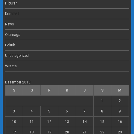
m
Hiburan
Kriminal
News
Olahraga
Politik
Uncategorized
Wisata
Desember 2018
S
S
R
K
J
S
M
1
2
3
4
5
6
7
8
9
10
11
12
13
14
15
16
17
18
19
20
21
22
23