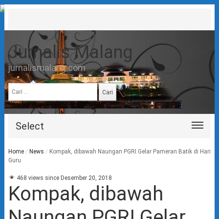
Jurnalis Malang
jurnalismalang.com
Cari
untuk:
Select
Home
/
News
/
Kompak, dibawah Naungan PGRI Gelar Pameran Batik di Hari
Guru
468 views since Desember 20, 2018
Kompak, dibawah
Naungan PGRI Gelar