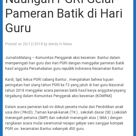
Pameran Batik di Hari
Guru
Posted on
20/12/2018
by
dendy
in
News
JurnalisMalang – Komunitas Penggerak aksi kesenian Bantur dalam
memperingati hari guru dan Hari PGRI dengan menggelar pameran Batik
hasil anggota Persahabatan guru republik Indonesia Kecamatan Bantur.
Kardi, Spd, ketua PGRI cabang Bantur , mengatakan bahwa tujuan
peringatan hari ulang tahun PGRI ke 73 yang jatuh di hari guru Nasional
tahun 2018 menggelar acara pameran batik hasil karya anggotanyayang
tergabung dalam Komunitas Penggerak aksi kesenian (KOMPAK)
Dalam acara pameran kali ini diikuti peserta mulai dari Pendidikan anak
usia dini ( PAUD) ,Taman kanak-kanak (TK ) , sekolah dasar (SD ),sekolah
menengah pertama (SMP) dan sekolah menengah atas ( SMA ) dengan
rangkaian acara mulai seremonial resepsi gebyar seni sanggar kompak
PGRI se- kecamatan Bantur sebanyak 450 guru.