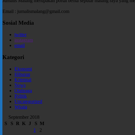
Jurnalis Malang merupakan portal berita seputar malang raya yang m
Email : jurnalismalang@gmail.com
Sosial Media
twitter
instagram
email
Kategori
Ekonomi
Hiburan
Kriminal
News
Olahraga
Politik
Uncategorized
Wisata
September 2018
S
S
R
K
J
S
M
1
2