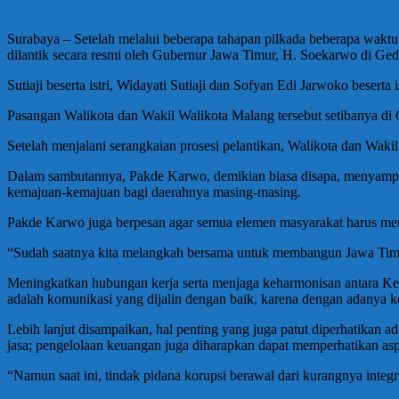
Surabaya – Setelah melalui beberapa tahapan pilkada beberapa waktu 
dilantik secara resmi oleh Gubernur Jawa Timur, H. Soekarwo di Ged
Sutiaji beserta istri, Widayati Sutiaji dan Sofyan Edi Jarwoko beserta 
Pasangan Walikota dan Wakil Walikota Malang tersebut setibanya di G
Setelah menjalani serangkaian prosesi pelantikan, Walikota dan Wa
Dalam sambutannya, Pakde Karwo, demikian biasa disapa, menyampa
kemajuan-kemajuan bagi daerahnya masing-masing.
Pakde Karwo juga berpesan agar semua elemen masyarakat harus mend
“Sudah saatnya kita melangkah bersama untuk membangun Jawa Timur s
Meningkatkan hubungan kerja serta menjaga keharmonisan antara K
adalah komunikasi yang dijalin dengan baik, karena dengan adanya ko
Lebih lanjut disampaikan, hal penting yang juga patut diperhatikan
jasa; pengelolaan keuangan juga diharapkan dapat memperhatikan asp
“Namun saat ini, tindak pidana korupsi berawal dari kurangnya integ