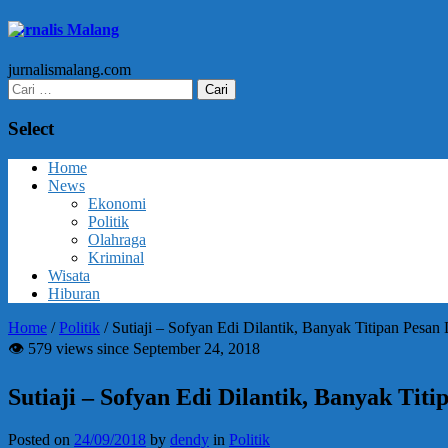
Jurnalis Malang
jurnalismalang.com
Cari
untuk:
Select
Home
News
Ekonomi
Politik
Olahraga
Kriminal
Wisata
Hiburan
Home
/
Politik
/
Sutiaji – Sofyan Edi Dilantik, Banyak Titipan Pesa
👁 579 views since September 24, 2018
Sutiaji – Sofyan Edi Dilantik, Banyak Ti
Posted on
24/09/2018
by
dendy
in
Politik