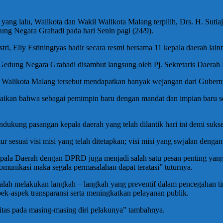
yang lalu, Walikota dan Wakil Walikota Malang terpilih, Drs. H. Sutia
ung Negara Grahadi pada hari Senin pagi (24/9).
istri, Elly Estiningtyas hadir secara resmi bersama 11 kepala daerah lai
edung Negara Grahadi disambut langsung oleh Pj. Sekretaris Daerah Pr
kil Walikota Malang tersebut mendapatkan banyak wejangan dari Gubern
ikan bahwa sebagai pemimpin baru dengan mandat dan impian baru s
ukung pasangan kepala daerah yang telah dilantik hari ini demi suk
esuai visi misi yang telah ditetapkan; visi misi yang swjalan denga
epala Daerah dengan DPRD juga menjadi salah satu pesan penting ya
munikasi maka segala permasalahan dapat teratasi” tuturnya.
 adalah melakukan langkah – langkah yang preventif dalam pencegahan 
ek-aspek transparansi serta meningkatkan pelayanan publik.
ritas pada masing-masing diri pelakunya” tambahnya.