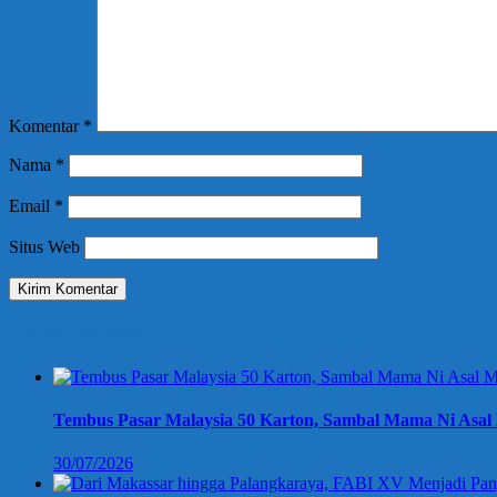
Komentar
*
Nama
*
Email
*
Situs Web
Berita Terbaru
Tembus Pasar Malaysia 50 Karton, Sambal Mama Ni Asal 
30/07/2026