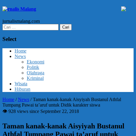
Jurnalis Malang
jurnalismalang.com
Cari
untuk:
Select
Home
News
Ekonomi
Politik
Olahraga
Kriminal
Wisata
Hiburan
Home
/
News
/
Taman kanak-kanak Aisyiyah Bustanul Athfal
Tumpang Pawai ta’aruf untuk Didik karakter siswa
👁 928 views since September 22, 2018
Taman kanak-kanak Aisyiyah Bustanul
Athfal Tumpang Pawai ta’aruf untuk