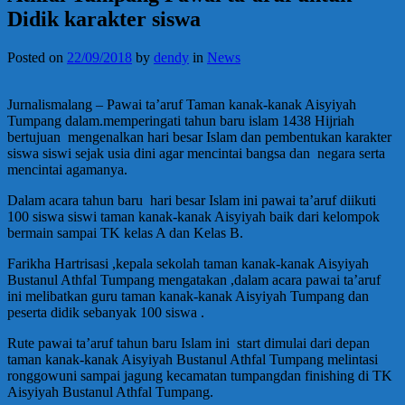
Didik karakter siswa
Posted on
22/09/2018
by
dendy
in
News
Jurnalismalang – Pawai ta’aruf Taman kanak-kanak Aisyiyah
Tumpang dalam.memperingati tahun baru islam 1438 Hijriah
bertujuan mengenalkan hari besar Islam dan pembentukan karakter
siswa siswi sejak usia dini agar mencintai bangsa dan negara serta
mencintai agamanya.
Dalam acara tahun baru hari besar Islam ini pawai ta’aruf diikuti
100 siswa siswi taman kanak-kanak Aisyiyah baik dari kelompok
bermain sampai TK kelas A dan Kelas B.
Farikha Hartrisasi ,kepala sekolah taman kanak-kanak Aisyiyah
Bustanul Athfal Tumpang mengatakan ,dalam acara pawai ta’aruf
ini melibatkan guru taman kanak-kanak Aisyiyah Tumpang dan
peserta didik sebanyak 100 siswa .
Rute pawai ta’aruf tahun baru Islam ini start dimulai dari depan
taman kanak-kanak Aisyiyah Bustanul Athfal Tumpang melintasi
ronggowuni sampai jagung kecamatan tumpangdan finishing di TK
Aisyiyah Bustanul Athfal Tumpang.