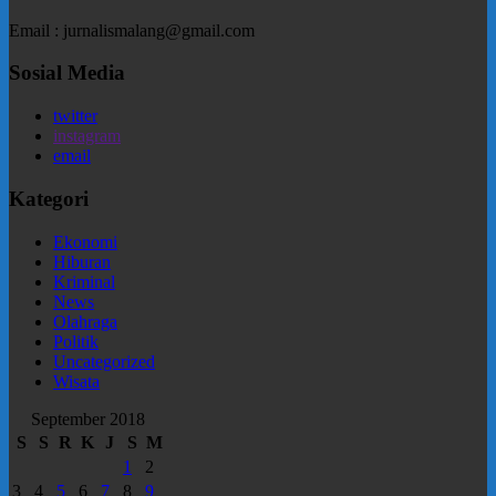
Email : jurnalismalang@gmail.com
Sosial Media
twitter
instagram
email
Kategori
Ekonomi
Hiburan
Kriminal
News
Olahraga
Politik
Uncategorized
Wisata
September 2018
S
S
R
K
J
S
M
1
2
3
4
5
6
7
8
9