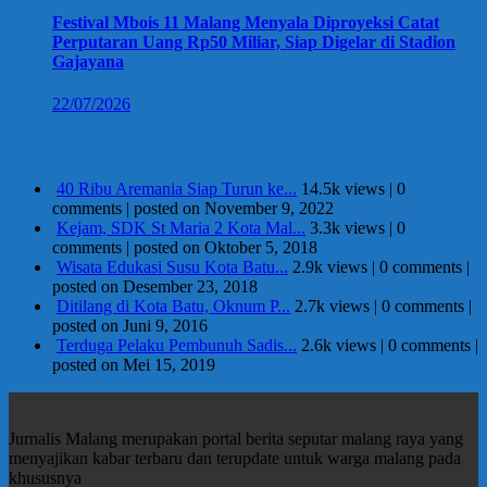
Festival Mbois 11 Malang Menyala Diproyeksi Catat
Perputaran Uang Rp50 Miliar, Siap Digelar di Stadion
Gajayana
22/07/2026
Berita Terpopuler
40 Ribu Aremania Siap Turun ke...
14.5k views
|
0
comments
|
posted on November 9, 2022
Kejam, SDK St Maria 2 Kota Mal...
3.3k views
|
0
comments
|
posted on Oktober 5, 2018
Wisata Edukasi Susu Kota Batu...
2.9k views
|
0 comments
|
posted on Desember 23, 2018
Ditilang di Kota Batu, Oknum P...
2.7k views
|
0 comments
|
posted on Juni 9, 2016
Terduga Pelaku Pembunuh Sadis...
2.6k views
|
0 comments
|
posted on Mei 15, 2019
Jurnalis Malang merupakan portal berita seputar malang raya yang
menyajikan kabar terbaru dan terupdate untuk warga malang pada
khususnya