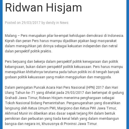
Ridwan Hisjam
Posted on
29/03/2017
by
dendy
in
News
Malang – Pers merupakan pilar ke-empat kehidupan demokrasi di Indonesia.
Kiprah dan peran Pers harus mampu dijadikan pijakan bagi masyarakat
dalam meneguhkan jati dirinya sebagai kekuatan independen dan netral
dalan perspektif politik praktis.
Pers berjuang dan bekerja dalam perspektif politik kenegaraan dan politik
kebangsaan, bukan dalam perspektif poilitik kekuasaan. Pers harus mampu
meneguhkan khittahnya terutama pada tahun politik ini di tengah banyak
godaan politik kekuasaan yang makin menggiurkan dan menggoda.
Dalam peringatan Puncak Acara Hari Pers Nasional (HPN) 2017 dan Hari
Ulang Tahun ke -71 yang dihelat pada 29/03/2017 dan bertempat di gedung
Grahadi Jawa Timur, Ridwan Hisjam menerima penghargaan sebagai
Tokoh Nasional Bidang Pemerintahan. Penganugerahan yang diserahkan
langsung oleh Ketua Umum PWI, Margiono dan Ketua PWI Jawa Timur,
Akhmad Munir ini diberikan atas dasar sepak terjang RH dalam bentuk
pemikiran dan perbuatan yang tiada kenal lelah yang dalam membangun
bangsa dan negara ini, khususnya di Provinsi Jawa Timur.