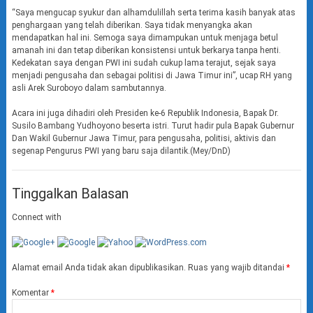
“Saya mengucap syukur dan alhamdulillah serta terima kasih banyak atas
penghargaan yang telah diberikan. Saya tidak menyangka akan
mendapatkan hal ini. Semoga saya dimampukan untuk menjaga betul
amanah ini dan tetap diberikan konsistensi untuk berkarya tanpa henti.
Kedekatan saya dengan PWI ini sudah cukup lama terajut, sejak saya
menjadi pengusaha dan sebagai politisi di Jawa Timur ini”, ucap RH yang
asli Arek Suroboyo dalam sambutannya.
Acara ini juga dihadiri oleh Presiden ke-6 Republik Indonesia, Bapak Dr.
Susilo Bambang Yudhoyono beserta istri. Turut hadir pula Bapak Gubernur
Dan Wakil Gubernur Jawa Timur, para pengusaha, politisi, aktivis dan
segenap Pengurus PWI yang baru saja dilantik.(Mey/DnD)
Tinggalkan Balasan
Connect with
Alamat email Anda tidak akan dipublikasikan.
Ruas yang wajib ditandai
*
Komentar
*