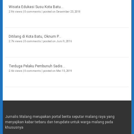
Wisata Edukasi Susu Kota Batu...
2.9k views
|
0 comments
|
posted on Desember 23, 2018
Ditilang di Kota Batu, Oknum P...
2.7k views
|
0 comments
|
posted on Juni 9, 2016
Terduga Pelaku Pembunuh Sadis...
2.6k views
|
0 comments
|
posted on Mei 15, 2019
Jurnalis Malang merupakan portal berita seputar malang raya yang
menyajikan kabar terbaru dan terupdate untuk warga malang pada
khususnya