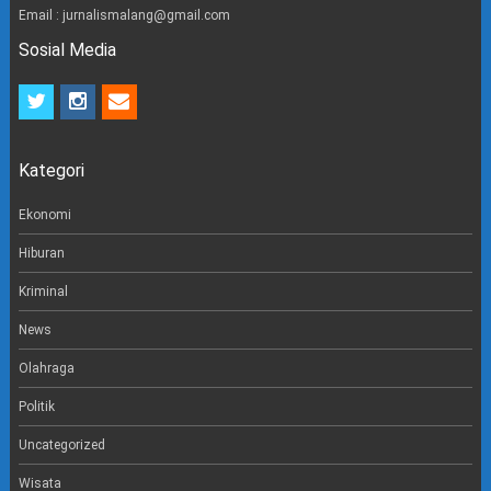
Email : jurnalismalang@gmail.com
Sosial Media
t
i
e
w
n
m
i
s
a
t
t
i
Kategori
t
a
l
e
g
r
r
Ekonomi
a
m
Hiburan
Kriminal
News
Olahraga
Politik
Uncategorized
Wisata