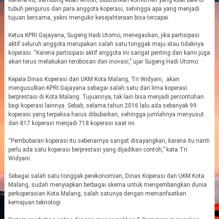
Karena itu, sambung Abah Anton, dibutuhkan komitmen yang kuat baik di
tubuh pengurus dan para anggota koperasi, sehingga apa yang menjadi
tujuan bersama, yakni mengukir kesejahteraan bisa tercapai.
Ketua KPRI Gajayana, Sugeng Hadi Utomo, menegaskan, jika partisipasi
aktif seluruh anggota merupakan salah satu tonggak maju atau tidaknya
koperasi. “Karena partisipasi aktif anggota ini sangat penting dan kami juga
akan terus melakukan terobosan dan inovasi,” ujar Sugeng Hadi Utomo.
Kepala Dinas Koperasi dan UKM Kota Malang, Tri Widyani, akan
mengusulkan KPRI Gajayana sebagai salah satu dari lima koperasi
berprestasi di Kota Malang. Tujuannya, tak lain bisa menjadi percontohan
bagi koperasi lainnya. Sebab, selama tahun 2016 lalu ada sebanyak 99
koperasi yang terpaksa harus dibubarkan, sehingga jumlahnya menyusut
dari 817 koperasi menjadi 718 koperasi saat ini.
“Pembubaran koperasi itu sebenarnya sangat disayangkan, karena itu nanti
perlu ada satu koperasi berprestasi yang dijadikan contoh,” kata Tri
Widyani.
Sebagai salah satu tonggak perekonomian, Dinas Koperasi dan UKM Kota
Malang, sudah menyiapkan berbagai skema untuk mengembangkan dunia
perkoperasian Kota Malang, salah satunya dengan memanfaatkan
kemajuan teknologi.