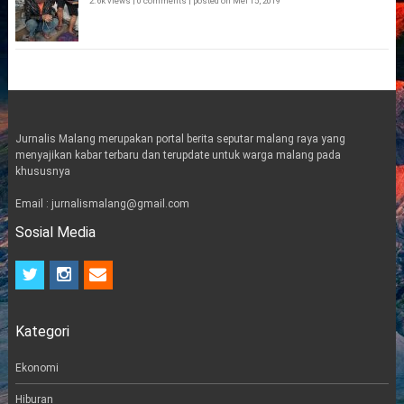
2.6k views
|
0 comments
|
posted on Mei 15, 2019
Jurnalis Malang merupakan portal berita seputar malang raya yang
menyajikan kabar terbaru dan terupdate untuk warga malang pada
khususnya
Email : jurnalismalang@gmail.com
Sosial Media
t
i
e
w
n
m
i
s
a
t
t
i
Kategori
t
a
l
e
g
r
r
Ekonomi
a
m
Hiburan