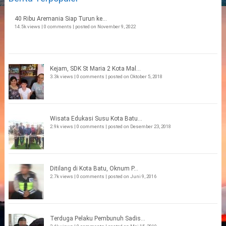
40 Ribu Aremania Siap Turun ke...
14.5k views
|
0 comments
|
posted on November 9, 2022
Kejam, SDK St Maria 2 Kota Mal...
3.3k views
|
0 comments
|
posted on Oktober 5, 2018
Wisata Edukasi Susu Kota Batu...
2.9k views
|
0 comments
|
posted on Desember 23, 2018
Ditilang di Kota Batu, Oknum P...
2.7k views
|
0 comments
|
posted on Juni 9, 2016
Terduga Pelaku Pembunuh Sadis...