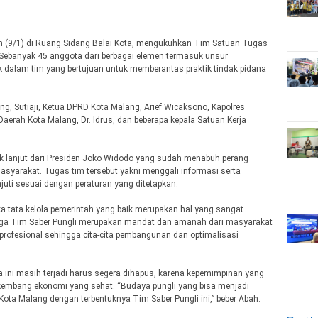
n (9/1) di Ruang Sidang Balai Kota, mengukuhkan Tim Satuan Tugas
 Sebanyak 45 anggota dari berbagai elemen termasuk unsur
k dalam tim yang bertujuan untuk memberantas praktik tindak pidana
ang, Sutiaji, Ketua DPRD Kota Malang, Arief Wicaksono, Kapolres
aerah Kota Malang, Dr. Idrus, dan beberapa kepala Satuan Kerja
k lanjut dari Presiden Joko Widodo yang sudah menabuh perang
asyarakat. Tugas tim tersebut yakni menggali informasi serta
uti sesuai dengan peraturan yang ditetapkan.
 tata kelola pemerintah yang baik merupakan hal yang sangat
ga Tim Saber Pungli merupakan mandat dan amanah dari masyarakat
rofesional sehingga cita-cita pembangunan dan optimalisasi
 ini masih terjadi harus segera dihapus, karena kepemimpinan yang
kembang ekonomi yang sehat. “Budaya pungli yang bisa menjadi
i Kota Malang dengan terbentuknya Tim Saber Pungli ini,” beber Abah.