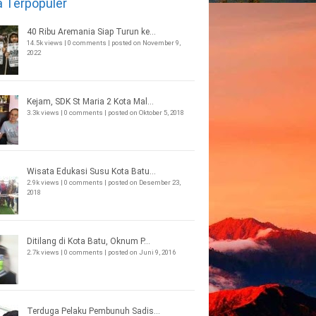
a Terpopuler
40 Ribu Aremania Siap Turun ke...
14.5k views
|
0 comments
|
posted on November 9,
2022
Kejam, SDK St Maria 2 Kota Mal...
3.3k views
|
0 comments
|
posted on Oktober 5, 2018
Wisata Edukasi Susu Kota Batu...
2.9k views
|
0 comments
|
posted on Desember 23,
2018
Ditilang di Kota Batu, Oknum P...
2.7k views
|
0 comments
|
posted on Juni 9, 2016
Terduga Pelaku Pembunuh Sadis...