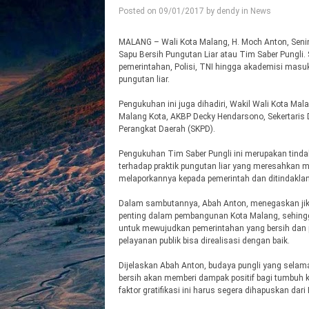
Posted on
09/01/2017
by
dendy
in
News
MALANG – Wali Kota Malang, H. Moch Anton, Seni
Sapu Bersih Pungutan Liar atau Tim Saber Pungli.
pemerintahan, Polisi, TNI hingga akademisi masu
pungutan liar.
Pengukuhan ini juga dihadiri, Wakil Wali Kota Mal
Malang Kota, AKBP Decky Hendarsono, Sekertaris D
Perangkat Daerah (SKPD).
Pengukuhan Tim Saber Pungli ini merupakan tinda
terhadap praktik pungutan liar yang meresahkan m
melaporkannya kepada pemerintah dan ditindaklanj
Dalam sambutannya, Abah Anton, menegaskan jika
penting dalam pembangunan Kota Malang, sehing
untuk mewujudkan pemerintahan yang bersih dan p
pelayanan publik bisa direalisasi dengan baik.
Dijelaskan Abah Anton, budaya pungli yang selama
bersih akan memberi dampak positif bagi tumbuh 
faktor gratifikasi ini harus segera dihapuskan dar