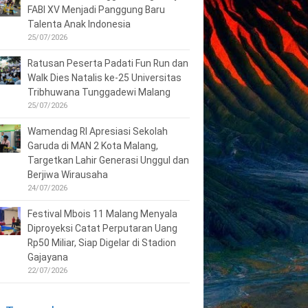
FABI XV Menjadi Panggung Baru
Talenta Anak Indonesia
25/07/2026
Ratusan Peserta Padati Fun Run dan
Walk Dies Natalis ke-25 Universitas
Tribhuwana Tunggadewi Malang
25/07/2026
Wamendag RI Apresiasi Sekolah
Garuda di MAN 2 Kota Malang,
Targetkan Lahir Generasi Unggul dan
Berjiwa Wirausaha
24/07/2026
Festival Mbois 11 Malang Menyala
Diproyeksi Catat Perputaran Uang
Rp50 Miliar, Siap Digelar di Stadion
Gajayana
22/07/2026