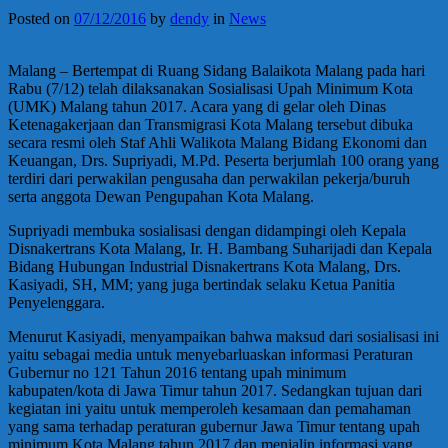
Posted on
07/12/2016
by
dendy
in
News
Malang – Bertempat di Ruang Sidang Balaikota Malang pada hari
Rabu (7/12) telah dilaksanakan Sosialisasi Upah Minimum Kota
(UMK) Malang tahun 2017. Acara yang di gelar oleh Dinas
Ketenagakerjaan dan Transmigrasi Kota Malang tersebut dibuka
secara resmi oleh Staf Ahli Walikota Malang Bidang Ekonomi dan
Keuangan, Drs. Supriyadi, M.Pd. Peserta berjumlah 100 orang yang
terdiri dari perwakilan pengusaha dan perwakilan pekerja/buruh
serta anggota Dewan Pengupahan Kota Malang.
Supriyadi membuka sosialisasi dengan didampingi oleh Kepala
Disnakertrans Kota Malang, Ir. H. Bambang Suharijadi dan Kepala
Bidang Hubungan Industrial Disnakertrans Kota Malang, Drs.
Kasiyadi, SH, MM; yang juga bertindak selaku Ketua Panitia
Penyelenggara.
Menurut Kasiyadi, menyampaikan bahwa maksud dari sosialisasi ini
yaitu sebagai media untuk menyebarluaskan informasi Peraturan
Gubernur no 121 Tahun 2016 tentang upah minimum
kabupaten/kota di Jawa Timur tahun 2017. Sedangkan tujuan dari
kegiatan ini yaitu untuk memperoleh kesamaan dan pemahaman
yang sama terhadap peraturan gubernur Jawa Timur tentang upah
minimum Kota Malang tahun 2017 dan menjalin informasi yang