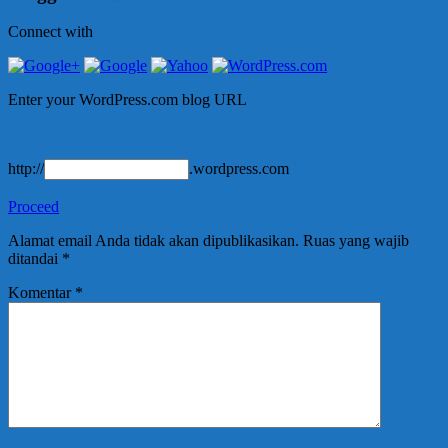
Connect with
Enter your WordPress.com blog URL
http://
.wordpress.com
Proceed
Alamat email Anda tidak akan dipublikasikan.
Ruas yang wajib
ditandai
*
Komentar
*