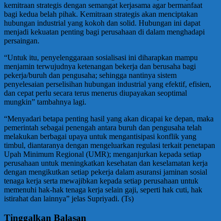
kemitraan strategis dengan semangat kerjasama agar bermanfaat
bagi kedua belah pihak. Kemitraan strategis akan menciptakan
hubungan industrial yang kokoh dan solid. Hubungan ini dapat
menjadi kekuatan penting bagi perusahaan di dalam menghadapi
persaingan.
“Untuk itu, penyelenggaraan sosialisasi ini diharapkan mampu
menjamin terwujudnya ketenangan bekerja dan berusaha bagi
pekerja/buruh dan pengusaha; sehingga nantinya sistem
penyelesaian perselisihan hubungan industrial yang efektif, efisien,
dan cepat perlu secara terus menerus diupayakan seoptimal
mungkin” tambahnya lagi.
“Menyadari betapa penting hasil yang akan dicapai ke depan, maka
pemerintah sebagai penengah antara buruh dan pengusaha telah
melakukan berbagai upaya untuk mengantisipasi konflik yang
timbul, diantaranya dengan mengeluarkan regulasi terkait penetapan
Upah Minimum Regional (UMR); menganjurkan kepada setiap
perusahaan untuk meningkatkan kesehatan dan keselamatan kerja
dengan mengikutkan setiap pekerja dalam asuransi jaminan sosial
tenaga kerja serta mewajibkan kepada setiap perusahaan untuk
memenuhi hak-hak tenaga kerja selain gaji, seperti hak cuti, hak
istirahat dan lainnya” jelas Supriyadi. (Ts)
Tinggalkan Balasan