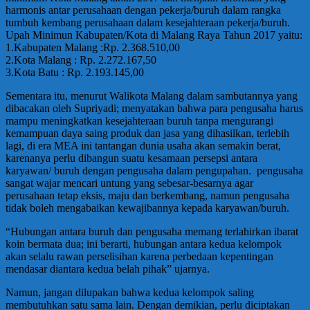
harmonis antar perusahaan dengan pekerja/buruh dalam rangka
tumbuh kembang perusahaan dalam kesejahteraan pekerja/buruh.
Upah Minimun Kabupaten/Kota di Malang Raya Tahun 2017 yaitu:
1.Kabupaten Malang :Rp. 2.368.510,00
2.Kota Malang : Rp. 2.272.167,50
3.Kota Batu : Rp. 2.193.145,00
Sementara itu, menurut Walikota Malang dalam sambutannya yang
dibacakan oleh Supriyadi; menyatakan bahwa para pengusaha harus
mampu meningkatkan kesejahteraan buruh tanpa mengurangi
kemampuan daya saing produk dan jasa yang dihasilkan, terlebih
lagi, di era MEA ini tantangan dunia usaha akan semakin berat,
karenanya perlu dibangun suatu kesamaan persepsi antara
karyawan/ buruh dengan pengusaha dalam pengupahan. pengusaha
sangat wajar mencari untung yang sebesar-besarnya agar
perusahaan tetap eksis, maju dan berkembang, namun pengusaha
tidak boleh mengabaikan kewajibannya kepada karyawan/buruh.
“Hubungan antara buruh dan pengusaha memang terlahirkan ibarat
koin bermata dua; ini berarti, hubungan antara kedua kelompok
akan selalu rawan perselisihan karena perbedaan kepentingan
mendasar diantara kedua belah pihak” ujarnya.
Namun, jangan dilupakan bahwa kedua kelompok saling
membutuhkan satu sama lain. Dengan demikian, perlu diciptakan