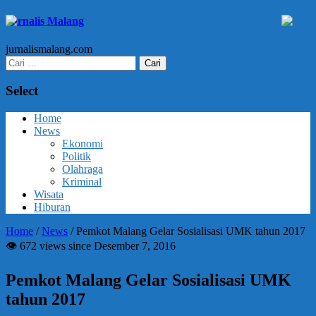
Jurnalis Malang
jurnalismalang.com
Cari
untuk:
Select
Home
News
Ekonomi
Politik
Olahraga
Kriminal
Wisata
Hiburan
Home
/
News
/
Pemkot Malang Gelar Sosialisasi UMK tahun 2017
👁 672 views since Desember 7, 2016
Pemkot Malang Gelar Sosialisasi UMK
tahun 2017