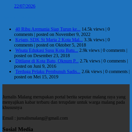
22/07/2026
Berita Terpopuler
40 Ribu Aremania Siap Turun ke...
14.5k views
|
0
comments
|
posted on November 9, 2022
Kejam, SDK St Maria 2 Kota Mal...
3.3k views
|
0
comments
|
posted on Oktober 5, 2018
Wisata Edukasi Susu Kota Batu...
2.9k views
|
0 comments
|
posted on Desember 23, 2018
Ditilang di Kota Batu, Oknum P...
2.7k views
|
0 comments
|
posted on Juni 9, 2016
Terduga Pelaku Pembunuh Sadis...
2.6k views
|
0 comments
|
posted on Mei 15, 2019
Jurnalis Malang merupakan portal berita seputar malang raya yang
menyajikan kabar terbaru dan terupdate untuk warga malang pada
khususnya
Email : jurnalismalang@gmail.com
Sosial Media