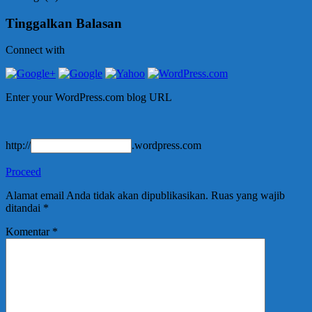
Tinggalkan Balasan
Connect with
Enter your WordPress.com blog URL
http://
.wordpress.com
Proceed
Alamat email Anda tidak akan dipublikasikan.
Ruas yang wajib
ditandai
*
Komentar
*