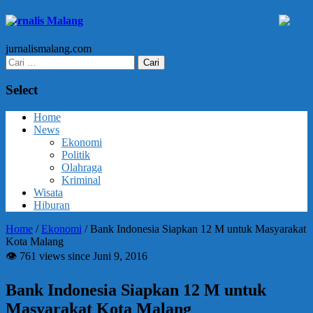
Jurnalis Malang
jurnalismalang.com
Cari
untuk:
Select
Home
News
Ekonomi
Politik
Olahraga
Kriminal
Wisata
Hiburan
Home
/
Ekonomi
/
Bank Indonesia Siapkan 12 M untuk Masyarakat
Kota Malang
👁 761 views since Juni 9, 2016
Bank Indonesia Siapkan 12 M untuk
Masyarakat Kota Malang