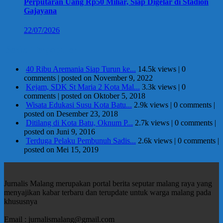
Perputaran Uang Rp50 Miliar, Siap Digelar di Stadion
Gajayana
22/07/2026
Berita Terpopuler
40 Ribu Aremania Siap Turun ke...
14.5k views
|
0
comments
|
posted on November 9, 2022
Kejam, SDK St Maria 2 Kota Mal...
3.3k views
|
0
comments
|
posted on Oktober 5, 2018
Wisata Edukasi Susu Kota Batu...
2.9k views
|
0 comments
|
posted on Desember 23, 2018
Ditilang di Kota Batu, Oknum P...
2.7k views
|
0 comments
|
posted on Juni 9, 2016
Terduga Pelaku Pembunuh Sadis...
2.6k views
|
0 comments
|
posted on Mei 15, 2019
Jurnalis Malang merupakan portal berita seputar malang raya yang
menyajikan kabar terbaru dan terupdate untuk warga malang pada
khususnya
Email : jurnalismalang@gmail.com