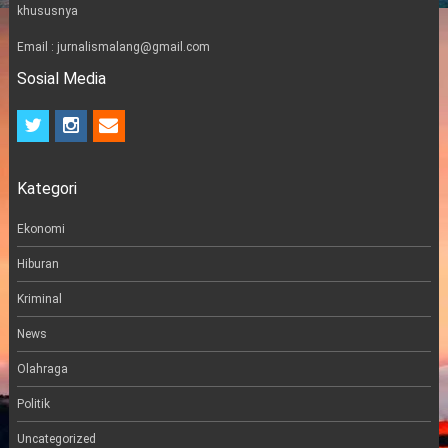
khususnya
Email : jurnalismalang@gmail.com
Sosial Media
t
i
e
w
n
m
i
s
a
t
t
i
Kategori
t
a
l
e
g
r
r
Ekonomi
a
m
Hiburan
Kriminal
News
Olahraga
Politik
Uncategorized