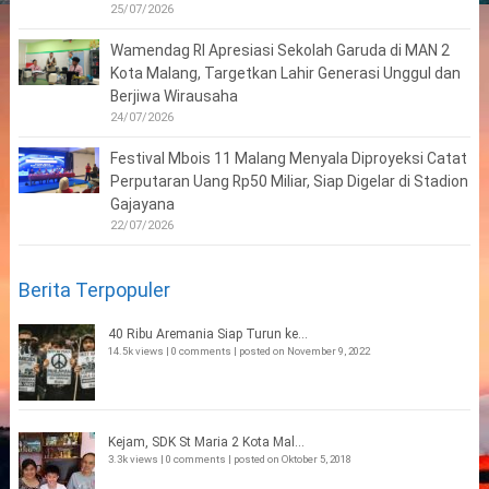
25/07/2026
Wamendag RI Apresiasi Sekolah Garuda di MAN 2
Kota Malang, Targetkan Lahir Generasi Unggul dan
Berjiwa Wirausaha
24/07/2026
Festival Mbois 11 Malang Menyala Diproyeksi Catat
Perputaran Uang Rp50 Miliar, Siap Digelar di Stadion
Gajayana
22/07/2026
Berita Terpopuler
40 Ribu Aremania Siap Turun ke...
14.5k views
|
0 comments
|
posted on November 9, 2022
Kejam, SDK St Maria 2 Kota Mal...
3.3k views
|
0 comments
|
posted on Oktober 5, 2018