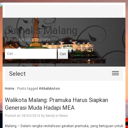
Jurnalis Malang
jurnalismalang.com
Cari
untuk:
Select
Home
/
Posts tagged
#AbahAnton
Walikota Malang: Pramuka Harus Siapkan
Generasi Muda Hadapi MEA
Posted on
28/03/2016
by
dendy
in
News
Malang – Dalam rangka revitalisasi gerakan pramuka, yang bertujuan untuk