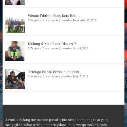
Wisata Edukasi Susu Kota Batu...
2.9k views
|
0 comments
|
posted on Desember 23, 2018
Ditilang di Kota Batu, Oknum P...
2.7k views
|
0 comments
|
posted on Juni 9, 2016
Terduga Pelaku Pembunuh Sadis...
2.6k views
|
0 comments
|
posted on Mei 15, 2019
Jurnalis Malang merupakan portal berita seputar malang raya yang
menyajikan kabar terbaru dan terupdate untuk warga malang pada