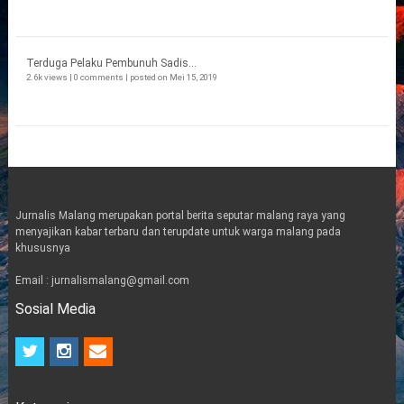
Terduga Pelaku Pembunuh Sadis...
2.6k views
|
0 comments
|
posted on Mei 15, 2019
Jurnalis Malang merupakan portal berita seputar malang raya yang
menyajikan kabar terbaru dan terupdate untuk warga malang pada
khususnya
Email : jurnalismalang@gmail.com
Sosial Media
t
i
e
w
n
m
i
s
a
t
t
i