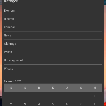
Kategori
t
a
l
e
g
r
r
Ekonomi
a
m
Hiburan
Kriminal
News
Olahraga
Politik
Uncategorized
Wisata
Februari 2026
S
S
R
K
J
S
M
1
2
3
4
5
6
7
8