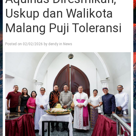
Uskup dan Walikota
Malang Puji Toleransi
Posted on
02/02/2026
by
dendy
in
News