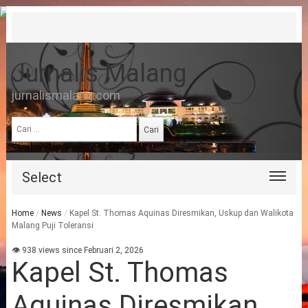
Jurnalis Malang
jurnalismalang.com
Cari
untuk:
Select
Home
/
News
/
Kapel St. Thomas Aquinas Diresmikan, Uskup dan Walikota
Malang Puji Toleransi
👁 938 views since Februari 2, 2026
Kapel St. Thomas
Aquinas Diresmikan,