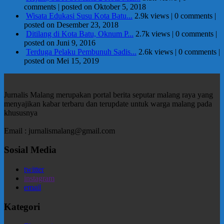
comments
|
posted on Oktober 5, 2018
Wisata Edukasi Susu Kota Batu...
2.9k views
|
0 comments
|
posted on Desember 23, 2018
Ditilang di Kota Batu, Oknum P...
2.7k views
|
0 comments
|
posted on Juni 9, 2016
Terduga Pelaku Pembunuh Sadis...
2.6k views
|
0 comments
|
posted on Mei 15, 2019
Jurnalis Malang merupakan portal berita seputar malang raya yang
menyajikan kabar terbaru dan terupdate untuk warga malang pada
khususnya
Email : jurnalismalang@gmail.com
Sosial Media
twitter
instagram
email
Kategori