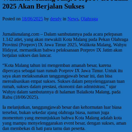
2025 Akan Berjalan Sukses
Posted on
18/06/2025
by
dendy
in
News
,
Olahraga
Jurnalismalang.com – Dalam sambutannya pada acara pelepasan
1.142 atlet, yang akan mewakili Kota Malang pada Pekan Olahraga
Provinsi (Porprov) IX Jawa Timur 2025, Walikota Malang, Wahyu
Hidayat, memastikan bahwa pelaksanaan Porprov IX Jatim akan
berjalan sukses dan lancar.
“Kota Malang tahun ini mengemban amanah besar, karena
dipercaya sebagai tuan rumah Porprov IX Jawa Timur. Untuk itu
saya akan melaksanakan tanggungjawab besar ini, dan bisa
merealisasikan empat sukses. Sukses dalam penyelenggaraan tuan
rumah, sukses dalam prestasi, ekonomi dan admnistrasi,” ujar
Wahyu dalam sambutannya di halaman Balaikota Malang, pada
Rabu (18/06/2025).
Ia melanjutkan, tanggungjawab besar dan kehormatan luar biasa
tersebut, bukan sekedar ajang olahraga biasa, namun juga
momentum yang menunjukkan bahwa Kota Malang adalah kota
yang mampu menyelenggarakan event besar, dengan sukses, aman
dan membekas di hati para tamu dan peserta.