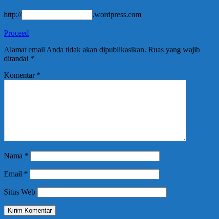
http://
.wordpress.com
Proceed
Alamat email Anda tidak akan dipublikasikan.
Ruas yang wajib
ditandai
*
Komentar
*
Nama
*
Email
*
Situs Web