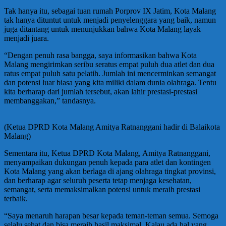
Tak hanya itu, sebagai tuan rumah Porprov IX Jatim, Kota Malang
tak hanya dituntut untuk menjadi penyelenggara yang baik, namun
juga ditantang untuk menunjukkan bahwa Kota Malang layak
menjadi juara.
“Dengan penuh rasa bangga, saya informasikan bahwa Kota
Malang mengirimkan seribu seratus empat puluh dua atlet dan dua
ratus empat puluh satu pelatih. Jumlah ini mencerminkan semangat
dan potensi luar biasa yang kita miliki dalam dunia olahraga. Tentu
kita berharap dari jumlah tersebut, akan lahir prestasi-prestasi
membanggakan,” tandasnya.
(Ketua DPRD Kota Malang Amitya Ratnanggani hadir di Balaikota
Malang)
Sementara itu, Ketua DPRD Kota Malang, Amitya Ratnanggani,
menyampaikan dukungan penuh kepada para atlet dan kontingen
Kota Malang yang akan berlaga di ajang olahraga tingkat provinsi,
dan berharap agar seluruh peserta tetap menjaga kesehatan,
semangat, serta memaksimalkan potensi untuk meraih prestasi
terbaik.
“Saya menaruh harapan besar kepada teman-teman semua. Semoga
selalu sehat dan bisa meraih hasil maksimal. Kalau ada hal yang