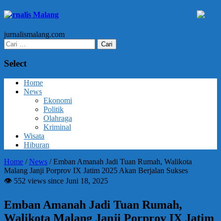
Jurnalis Malang
jurnalismalang.com
Cari
untuk:
Select
Home
News
Ekonomi
Politik
Olahraga
Kriminal
Wisata
Hiburan
Home
/
News
/
Emban Amanah Jadi Tuan Rumah, Walikota
Malang Janji Porprov IX Jatim 2025 Akan Berjalan Sukses
👁 552 views since Juni 18, 2025
Emban Amanah Jadi Tuan Rumah,
Walikota Malang Janji Porprov IX Jatim