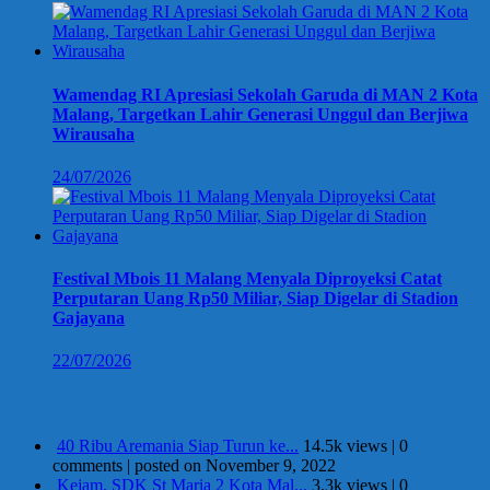
Wamendag RI Apresiasi Sekolah Garuda di MAN 2 Kota
Malang, Targetkan Lahir Generasi Unggul dan Berjiwa
Wirausaha
24/07/2026
Festival Mbois 11 Malang Menyala Diproyeksi Catat
Perputaran Uang Rp50 Miliar, Siap Digelar di Stadion
Gajayana
22/07/2026
Berita Terpopuler
40 Ribu Aremania Siap Turun ke...
14.5k views
|
0
comments
|
posted on November 9, 2022
Kejam, SDK St Maria 2 Kota Mal...
3.3k views
|
0