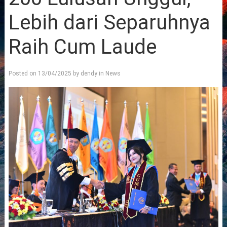
Lebih dari Separuhnya
Raih Cum Laude
Posted on
13/04/2025
by
dendy
in
News