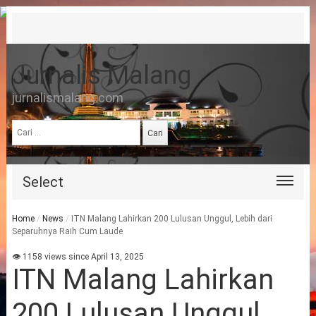
Jurnalis Malang
jurnalismalang.com
Cari
untuk:
Select
Home
/
News
/
ITN Malang Lahirkan 200 Lulusan Unggul, Lebih dari
Separuhnya Raih Cum Laude
👁 1158 views since April 13, 2025
ITN Malang Lahirkan
200 Lulusan Unggul,