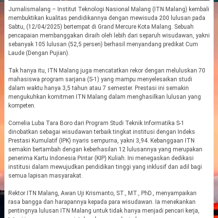
Jurnalismalang – Institut Teknologi Nasional Malang (ITN Malang) kembali
membuktikan kualitas pendidikannya dengan mewisuda 200 lulusan pada
Sabtu, (12/04/2025) bertempat di Grand Mercure Kota Malang. Sebuah
pencapaian membanggakan diraih oleh lebih dari separuh wisudawan, yakni
sebanyak 105 lulusan (52,5 persen) berhasil menyandang predikat Cum
Laude (Dengan Pujian).
Tak hanya itu, ITN Malang juga mencatatkan rekor dengan meluluskan 70
mahasiswa program sarjana (S-1) yang mampu menyelesaikan studi
dalam waktu hanya 3,5 tahun atau 7 semester. Prestasi ini semakin
mengukuhkan komitmen ITN Malang dalam menghasilkan lulusan yang
kompeten.
Cornelia Luba Tara Boro dari Program Studi Teknik Informatika S-1
dinobatkan sebagai wisudawan terbaik tingkat institusi dengan Indeks
Prestasi Kumulatif (IPK) nyaris sempurna, yakni 3,94. Kebanggaan ITN
semakin bertambah dengan keberhasilan 12 lulusannya yang merupakan
penerima Kartu Indonesia Pintar (KIP) Kuliah. Ini menegaskan dedikasi
institusi dalam mewujudkan pendidikan tinggi yang inklusif dan adil bagi
semua lapisan masyarakat.
Rektor ITN Malang, Awan Uji Krismanto, ST., MT., PhD., menyampaikan
rasa bangga dan harapannya kepada para wisudawan. Ia menekankan
pentingnya lulusan ITN Malang untuk tidak hanya menjadi pencari kerja,