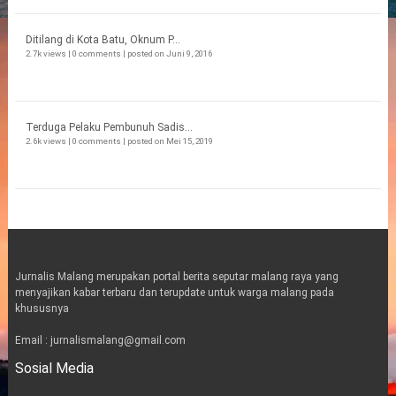
Ditilang di Kota Batu, Oknum P...
2.7k views
|
0 comments
|
posted on Juni 9, 2016
Terduga Pelaku Pembunuh Sadis...
2.6k views
|
0 comments
|
posted on Mei 15, 2019
Jurnalis Malang merupakan portal berita seputar malang raya yang
menyajikan kabar terbaru dan terupdate untuk warga malang pada
khususnya
Email : jurnalismalang@gmail.com
Sosial Media