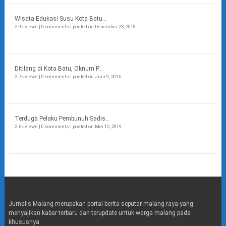
Wisata Edukasi Susu Kota Batu...
2.9k views
|
0 comments
|
posted on Desember 23, 2018
Ditilang di Kota Batu, Oknum P...
2.7k views
|
0 comments
|
posted on Juni 9, 2016
Terduga Pelaku Pembunuh Sadis...
2.6k views
|
0 comments
|
posted on Mei 15, 2019
Jurnalis Malang merupakan portal berita seputar malang raya yang
menyajikan kabar terbaru dan terupdate untuk warga malang pada
khususnya