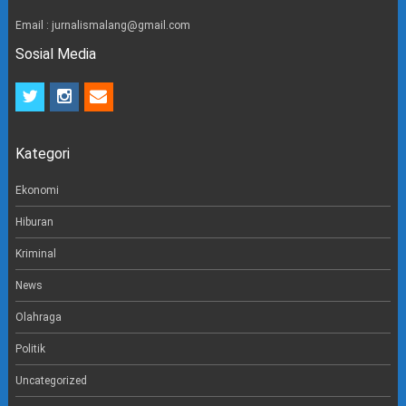
Email : jurnalismalang@gmail.com
Sosial Media
t
i
e
w
n
m
i
s
a
t
t
i
Kategori
t
a
l
e
g
r
r
Ekonomi
a
m
Hiburan
Kriminal
News
Olahraga
Politik
Uncategorized