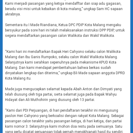
Kami menjadi pasangan yang ketiga mendafftar dan siap adu gagasan,
beradu visi misi untuk kebaikan di kota malang,” ungkap Sam HC sapaan
akrabnya.
Sementara itu I Made Riandiana, Ketua DPC PDIP Kota Malang mengaku
bersyukur pada sore hari ini telah melaksanakan instruksi DPP PDIP, untuk
segera mendaftarkan pasangan calon Walikota dan Wakil Walikota.
“Kami hari ini mendaftarkan Bapak Heri Cahyono selaku calon Walikota
Malang dan Ibu Ganis Rumpoko, selaku calon Wakil Walikota Malang.
Selanjutnya kami serahkan sepenuhnya pada mekanisme KPUD Kota
Malang. Dan kami mendapat pemberitahuan bahwa berkas sudah
dinyatakan lengkap dan diterima,” ungkap Bli Made sapaan anggota DPRD
Kota Malang itu.
Made juga mengucapkan selamat kepada Abah Anton dan Dimyati yang
telah diusung oleh tiga partai, serta selamat juga pada Bapak Wahyu
Hidayat dan Ali Muthohirin yang diusung oleh 13 partai.
“Kami dari PDI Perjuangan, di hari pendaftaran terakhir ini mengusung
paslon Heri Cahyono yang berkoalisi dengan rakyat Kota Malang. Sebagai
pasangan calon terakhir yaitu pasangan ketiga, di hari ketiga, dan partai
kami nomor 3. Selanjutnya kami mohon doa restu pada semuanya. Satu
yang perlu dicatat perjuangan tidak pernah mengkhianati hasil itu sendiri.