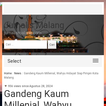
Jurnalis Malang
jurnalismalang.com
Cari
untuk:
Select
Home
/
News
/
Gandeng Kaum Millenial, Wahyu Hidayat Siap Pimpin Kota
Malang
956 views since Agustus 28, 2024
Gandeng Kaum
Millenial, Wahyu