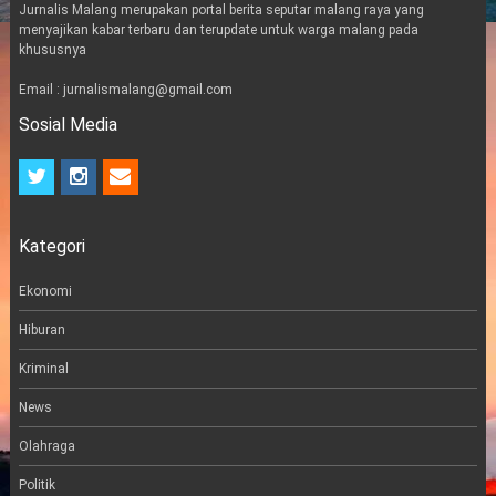
Jurnalis Malang merupakan portal berita seputar malang raya yang
menyajikan kabar terbaru dan terupdate untuk warga malang pada
khususnya
Email : jurnalismalang@gmail.com
Sosial Media
t
i
e
w
n
m
i
s
a
t
t
i
Kategori
t
a
l
e
g
r
r
Ekonomi
a
m
Hiburan
Kriminal
News
Olahraga
Politik