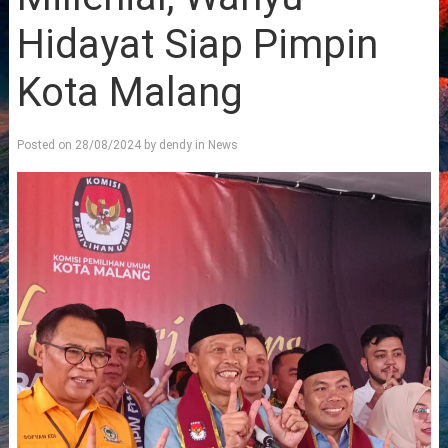
Hidayat Siap Pimpin
Kota Malang
Posted on
28/08/2024
by
dendy
in
News