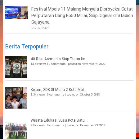
Festival Mbois 11 Malang Menyala Diproyeksi Catat
Perputaran Uang Rp50 Miliar, Siap Digelar di Stadion
Gajayana
22/07/2026
Berita Terpopuler
40 Ribu Aremania Siap Turun ke...
14.5k views
|
0 comments
|
posted on November 9, 2022
Kejam, SDK St Maria 2 Kota Mal...
3.3k views
|
0 comments
|
posted on Oktober 5, 2018
Wisata Edukasi Susu Kota Batu...
2.9k views
|
0 comments
|
posted on Desember 23, 2018