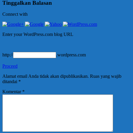
Tinggalkan Balasan
Connect with
Enter your WordPress.com blog URL
http://
.wordpress.com
Proceed
Alamat email Anda tidak akan dipublikasikan.
Ruas yang wajib
ditandai
*
Komentar
*