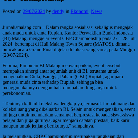
Posted on
29/07/2024
by
dendy
in
Ekonomi
,
News
Jurnalismalang.com – Dalam rangka sosialisasi sekaligus mengajak
anak muda untuk cinta Rupiah, Kantor Perwakilan Bank Indonesia
(BI) Malang, menggelar event CBP Championship pada 27 – 28 Juli
2024, bertempat di Hall Malang Town Square (MATOS), dimana
puncak acara Grand Final digelar di lokasi yang sama, pada Minggu
(28/07/2024).
Febrina, Pimpinan BI Malang menyampaikan, event tersebut
merupakan sinergi antar sejumlah unit di BI, terutama untuk
mengenalkan Cinta, Bangga, Paham (CBP) Rupiah, agar para
generasi muda cinta terhadap Rupiah, sehingga bisa
menggunakannya dengan baik dan paham fungsinya untuk
perekonomian.
“Tentunya kali ini koleksinya lengkap ya, termasuk limbah uang dan
koleksi uang yang dikeluarkan BI. Selain untuk mengenalkan, event
ini juga untuk menularkan semangat berprestasi kepada siswa-siswa
pelajar dan juga gurunya, agar menjadi catatan prestasi, baik karir
maupun untuk jenjang berikutnya,” sampainya.
Ia melanjutkan, CBP Championship merupakan rangkaian dari