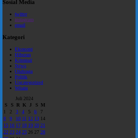
Sosial Media
twitter
instagram
email
Kategori
Ekonomi
Hiburan
Kriminal
News
Olahraga
Politik
Uncategorized
Wisata
Juli 2024
S
S
R
K
J
S
M
1
2
3
4
5
6
7
8
9
10
11
12
13
14
15
16
17
18
19
20
21
22
23
24
25
26
27
28