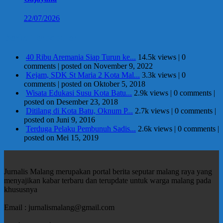
22/07/2026
Berita Terpopuler
40 Ribu Aremania Siap Turun ke...
14.5k views
|
0
comments
|
posted on November 9, 2022
Kejam, SDK St Maria 2 Kota Mal...
3.3k views
|
0
comments
|
posted on Oktober 5, 2018
Wisata Edukasi Susu Kota Batu...
2.9k views
|
0 comments
|
posted on Desember 23, 2018
Ditilang di Kota Batu, Oknum P...
2.7k views
|
0 comments
|
posted on Juni 9, 2016
Terduga Pelaku Pembunuh Sadis...
2.6k views
|
0 comments
|
posted on Mei 15, 2019
Jurnalis Malang merupakan portal berita seputar malang raya yang
menyajikan kabar terbaru dan terupdate untuk warga malang pada
khususnya
Email : jurnalismalang@gmail.com