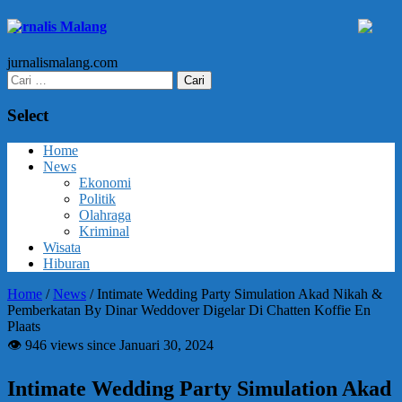
Jurnalis Malang
jurnalismalang.com
Cari
untuk:
Select
Home
News
Ekonomi
Politik
Olahraga
Kriminal
Wisata
Hiburan
Home
/
News
/
Intimate Wedding Party Simulation Akad Nikah &
Pemberkatan By Dinar Weddover Digelar Di Chatten Koffie En
Plaats
👁 946 views since Januari 30, 2024
Intimate Wedding Party Simulation Akad