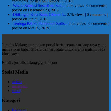
comments
|
posted on Oktober 5, 2018
Wisata Edukasi Susu Kota Batu...
2.9k views
|
0 comments
|
posted on Desember 23, 2018
Ditilang di Kota Batu, Oknum P...
2.7k views
|
0 comments
|
posted on Juni 9, 2016
Terduga Pelaku Pembunuh Sadis...
2.6k views
|
0 comments
|
posted on Mei 15, 2019
Jurnalis Malang merupakan portal berita seputar malang raya yang
menyajikan kabar terbaru dan terupdate untuk warga malang pada
khususnya
Email : jurnalismalang@gmail.com
Sosial Media
twitter
instagram
email
Kategori
Ekonomi