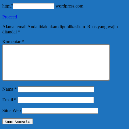
http://
.wordpress.com
Proceed
Alamat email Anda tidak akan dipublikasikan.
Ruas yang wajib
ditandai
*
Komentar
*
Nama
*
Email
*
Situs Web