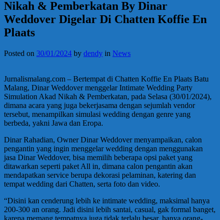
Nikah & Pemberkatan By Dinar
Weddover Digelar Di Chatten Koffie En
Plaats
Posted on
30/01/2024
by
dendy
in
News
Jurnalismalang.com – Bertempat di Chatten Koffie En Plaats Batu
Malang, Dinar Weddover menggelar Intimate Wedding Party
Simulation Akad Nikah & Pemberkatan, pada Selasa (30/01/2024),
dimana acara yang juga bekerjasama dengan sejumlah vendor
tersebut, menampilkan simulasi wedding dengan genre yang
berbeda, yakni Jawa dan Eropa.
Dinar Rahadian, Owner Dinar Weddover menyampaikan, calon
pengantin yang ingin menggelar wedding dengan menggunakan
jasa Dinar Weddover, bisa memilih beberapa opsi paket yang
ditawarkan seperti paket All in, dimana calon pengantin akan
mendapatkan service berupa dekorasi pelaminan, katering dan
tempat wedding dari Chatten, serta foto dan video.
“Disini kan cenderung lebih ke intimate wedding, maksimal hanya
200-300 an orang. Jadi disini lebih santai, casual, gak formal banget,
karena memang tempatnya juga tidak terlalu besar, hanya orang-