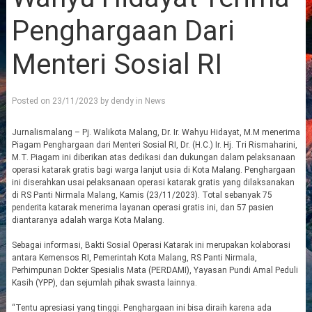
Penghargaan Dari
Menteri Sosial RI
Posted on
23/11/2023
by
dendy
in
News
Jurnalismalang – Pj. Walikota Malang, Dr. Ir. Wahyu Hidayat, M.M menerima
Piagam Penghargaan dari Menteri Sosial RI, Dr. (H.C.) Ir. Hj. Tri Rismaharini,
M.T. Piagam ini diberikan atas dedikasi dan dukungan dalam pelaksanaan
operasi katarak gratis bagi warga lanjut usia di Kota Malang. Penghargaan
ini diserahkan usai pelaksanaan operasi katarak gratis yang dilaksanakan
di RS Panti Nirmala Malang, Kamis (23/11/2023). Total sebanyak 75
penderita katarak menerima layanan operasi gratis ini, dan 57 pasien
diantaranya adalah warga Kota Malang.
Sebagai informasi, Bakti Sosial Operasi Katarak ini merupakan kolaborasi
antara Kemensos RI, Pemerintah Kota Malang, RS Panti Nirmala,
Perhimpunan Dokter Spesialis Mata (PERDAMI), Yayasan Pundi Amal Peduli
Kasih (YPP), dan sejumlah pihak swasta lainnya.
“Tentu apresiasi yang tinggi. Penghargaan ini bisa diraih karena ada