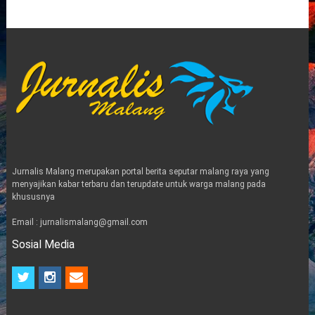
Jurnalis Malang merupakan portal berita seputar malang raya yang
menyajikan kabar terbaru dan terupdate untuk warga malang pada
khususnya
Email : jurnalismalang@gmail.com
Sosial Media
t
i
e
w
n
m
i
s
a
t
t
i