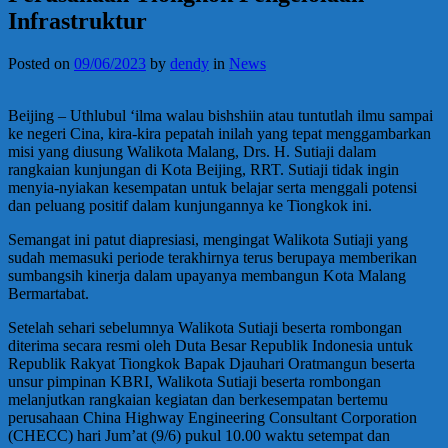
Infrastruktur
Posted on
09/06/2023
by
dendy
in
News
Beijing – Uthlubul ‘ilma walau bishshiin atau tuntutlah ilmu sampai
ke negeri Cina, kira-kira pepatah inilah yang tepat menggambarkan
misi yang diusung Walikota Malang, Drs. H. Sutiaji dalam
rangkaian kunjungan di Kota Beijing, RRT. Sutiaji tidak ingin
menyia-nyiakan kesempatan untuk belajar serta menggali potensi
dan peluang positif dalam kunjungannya ke Tiongkok ini.
Semangat ini patut diapresiasi, mengingat Walikota Sutiaji yang
sudah memasuki periode terakhirnya terus berupaya memberikan
sumbangsih kinerja dalam upayanya membangun Kota Malang
Bermartabat.
Setelah sehari sebelumnya Walikota Sutiaji beserta rombongan
diterima secara resmi oleh Duta Besar Republik Indonesia untuk
Republik Rakyat Tiongkok Bapak Djauhari Oratmangun beserta
unsur pimpinan KBRI, Walikota Sutiaji beserta rombongan
melanjutkan rangkaian kegiatan dan berkesempatan bertemu
perusahaan China Highway Engineering Consultant Corporation
(CHECC) hari Jum’at (9/6) pukul 10.00 waktu setempat dan