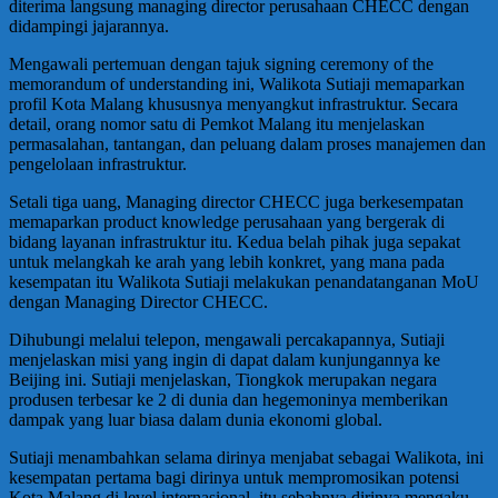
diterima langsung managing director perusahaan CHECC dengan
didampingi jajarannya.
Mengawali pertemuan dengan tajuk signing ceremony of the
memorandum of understanding ini, Walikota Sutiaji memaparkan
profil Kota Malang khususnya menyangkut infrastruktur. Secara
detail, orang nomor satu di Pemkot Malang itu menjelaskan
permasalahan, tantangan, dan peluang dalam proses manajemen dan
pengelolaan infrastruktur.
Setali tiga uang, Managing director CHECC juga berkesempatan
memaparkan product knowledge perusahaan yang bergerak di
bidang layanan infrastruktur itu. Kedua belah pihak juga sepakat
untuk melangkah ke arah yang lebih konkret, yang mana pada
kesempatan itu Walikota Sutiaji melakukan penandatanganan MoU
dengan Managing Director CHECC.
Dihubungi melalui telepon, mengawali percakapannya, Sutiaji
menjelaskan misi yang ingin di dapat dalam kunjungannya ke
Beijing ini. Sutiaji menjelaskan, Tiongkok merupakan negara
produsen terbesar ke 2 di dunia dan hegemoninya memberikan
dampak yang luar biasa dalam dunia ekonomi global.
Sutiaji menambahkan selama dirinya menjabat sebagai Walikota, ini
kesempatan pertama bagi dirinya untuk mempromosikan potensi
Kota Malang di level internasional, itu sebabnya dirinya mengaku