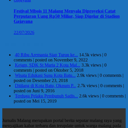
Festival Mbois 11 Malang Menyala Diproyeksi Catat
Perputaran Uang Rp50 Miliar, Siap Digelar di Stadion
Gajayana
22/07/2026
Berita Terpopuler
40 Ribu Aremania Siap Turun ke...
14.5k views
|
0
comments
|
posted on November 9, 2022
Kejam, SDK St Maria 2 Kota Mal...
3.3k views
|
0
comments
|
posted on Oktober 5, 2018
Wisata Edukasi Susu Kota Batu...
2.9k views
|
0 comments
|
posted on Desember 23, 2018
Ditilang di Kota Batu, Oknum P...
2.7k views
|
0 comments
|
posted on Juni 9, 2016
Terduga Pelaku Pembunuh Sadis...
2.6k views
|
0 comments
|
posted on Mei 15, 2019
Jurnalis Malang merupakan portal berita seputar malang raya yang
menyajikan kabar terbaru dan terupdate untuk warga malang pada