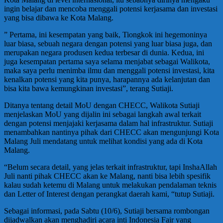
ingin belajar dan mencoba menggali potensi kerjasama dan investasi
yang bisa dibawa ke Kota Malang.
” Pertama, ini kesempatan yang baik, Tiongkok ini hegemoninya
luar biasa, sebuah negara dengan potensi yang luar biasa juga, dan
merupakan negara produsen kedua terbesar di dunia. Kedua, ini
juga kesempatan pertama saya selama menjabat sebagai Walikota,
maka saya perlu menimba ilmu dan menggali potensi investasi, kita
kenalkan potensi yang kita punya, harapannya ada kelanjutan dan
bisa kita bawa kemungkinan investasi”, terang Sutiaji.
Ditanya tentang detail MoU dengan CHECC, Walikota Sutiaji
menjelaskan MoU yang dijalin ini sebagai langkah awal terkait
dengan potensi menjajaki kerjasama dalam hal infrastruktur. Sutiaji
menambahkan nantinya pihak dari CHECC akan mengunjungi Kota
Malang Juli mendatang untuk melihat kondisi yang ada di Kota
Malang.
“Belum secara detail, yang jelas terkait infrastruktur, tapi InshaAllah
Juli nanti pihak CHECC akan ke Malang, nanti bisa lebih spesifik
kalau sudah ketemu di Malang untuk melakukan pendalaman teknis
dan Letter of Interest dengan perangkat daerah kami, “tutup Sutiaji.
Sebagai informasi, pada Sabtu (10/6), Sutiaji bersama rombongan
dijadwalkan akan menghadiri acara inti Indonesia Fair yang