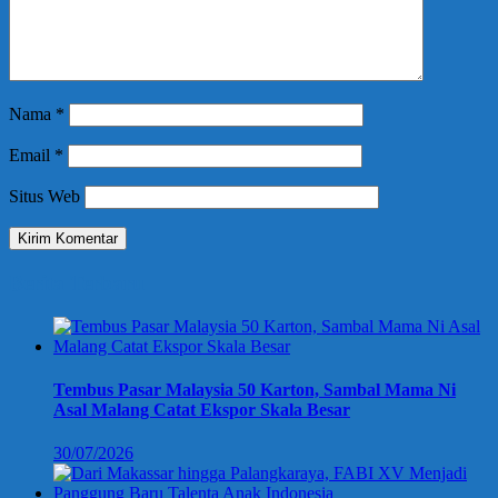
Nama
*
Email
*
Situs Web
Berita Terbaru
Tembus Pasar Malaysia 50 Karton, Sambal Mama Ni
Asal Malang Catat Ekspor Skala Besar
30/07/2026