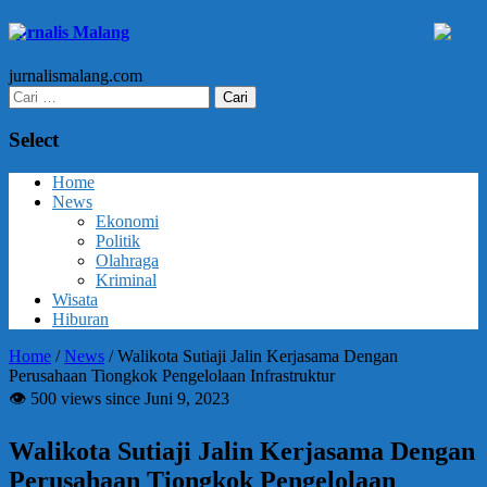
Jurnalis Malang
jurnalismalang.com
Cari
untuk:
Select
Home
News
Ekonomi
Politik
Olahraga
Kriminal
Wisata
Hiburan
Home
/
News
/
Walikota Sutiaji Jalin Kerjasama Dengan
Perusahaan Tiongkok Pengelolaan Infrastruktur
👁 500 views since Juni 9, 2023
Walikota Sutiaji Jalin Kerjasama Dengan
Perusahaan Tiongkok Pengelolaan