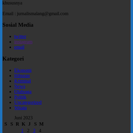
khususnya
Email : jurnalismalang@gmail.com
Sosial Media
twitter
instagram
email
Kategori
Ekonomi
Hiburan
Kriminal
News
Olahraga
Politik
Uncategorized
Wisata
Juni 2023
S
S
R
K
J
S
M
1
2
3
4