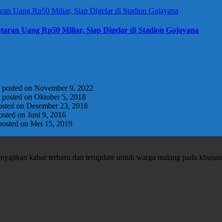
taran Uang Rp50 Miliar, Siap Digelar di Stadion Gajayana
|
posted on November 9, 2022
|
posted on Oktober 5, 2018
osted on Desember 23, 2018
osted on Juni 9, 2016
posted on Mei 15, 2019
enyajikan kabar terbaru dan terupdate untuk warga malang pada khusu