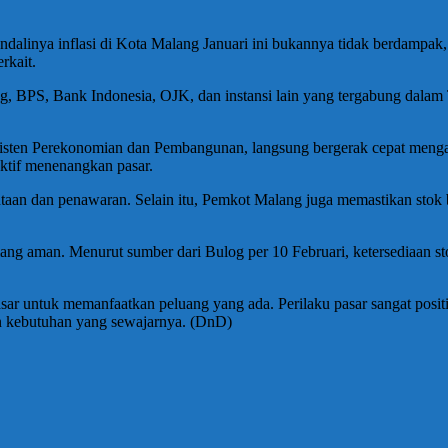
ndalinya inflasi di Kota Malang Januari ini bukannya tidak berdampak,
rkait.
og, BPS, Bank Indonesia, OJK, dan instansi lain yang tergabung dala
sten Perekonomian dan Pembangunan, langsung bergerak cepat menga
ektif menenangkan pasar.
aan dan penawaran. Selain itu, Pemkot Malang juga memastikan stok b
ng aman. Menurut sumber dari Bulog per 10 Februari, ketersediaan sto
pasar untuk memanfaatkan peluang yang ada. Perilaku pasar sangat posit
an kebutuhan yang sewajarnya. (DnD)