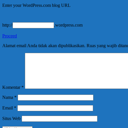
Enter your WordPress.com blog URL
http://
.wordpress.com
Proceed
Alamat email Anda tidak akan dipublikasikan.
Ruas yang wajib ditan
Komentar
*
Nama
*
Email
*
Situs Web