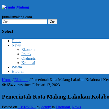
Jurnalis Malang
jurnalismalang.com
Cari
untuk:
Select
Home
News
Ekonomi
Politik
Olahraga
Kriminal
Wisata
Hiburan
Home
/
Ekonomi
/
Pemerintah Kota Malang Lakukan Kolaborasi Kend
👁 654 views since Februari 13, 2023
Pemerintah Kota Malang Lakukan Kolabor
Posted on
13/02/2023
by
dendy
in
Ekonomi
,
News