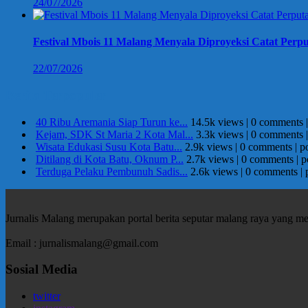
24/07/2026
Festival Mbois 11 Malang Menyala Diproyeksi Catat Perpu
22/07/2026
Berita Terpopuler
40 Ribu Aremania Siap Turun ke...
14.5k views
|
0 comments
Kejam, SDK St Maria 2 Kota Mal...
3.3k views
|
0 comments
Wisata Edukasi Susu Kota Batu...
2.9k views
|
0 comments
|
p
Ditilang di Kota Batu, Oknum P...
2.7k views
|
0 comments
|
p
Terduga Pelaku Pembunuh Sadis...
2.6k views
|
0 comments
|
Jurnalis Malang merupakan portal berita seputar malang raya yang m
Email : jurnalismalang@gmail.com
Sosial Media
twitter