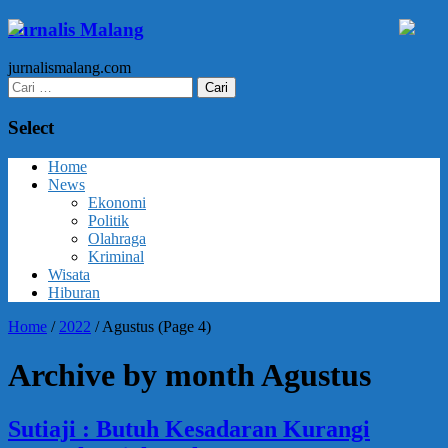
Jurnalis Malang
jurnalismalang.com
Cari
untuk:
Select
Home
News
Ekonomi
Politik
Olahraga
Kriminal
Wisata
Hiburan
Home
/
2022
/
Agustus
(Page 4)
Archive by month Agustus
Sutiaji : Butuh Kesadaran Kurangi