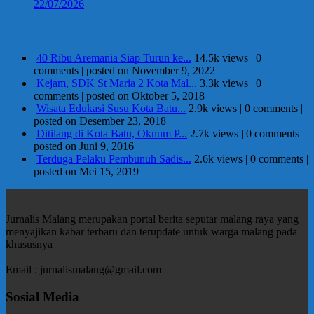
22/07/2026
Berita Terpopuler
40 Ribu Aremania Siap Turun ke...
14.5k views
|
0
comments
|
posted on November 9, 2022
Kejam, SDK St Maria 2 Kota Mal...
3.3k views
|
0
comments
|
posted on Oktober 5, 2018
Wisata Edukasi Susu Kota Batu...
2.9k views
|
0 comments
|
posted on Desember 23, 2018
Ditilang di Kota Batu, Oknum P...
2.7k views
|
0 comments
|
posted on Juni 9, 2016
Terduga Pelaku Pembunuh Sadis...
2.6k views
|
0 comments
|
posted on Mei 15, 2019
Jurnalis Malang merupakan portal berita seputar malang raya yang
menyajikan kabar terbaru dan terupdate untuk warga malang pada
khususnya
Email : jurnalismalang@gmail.com
Sosial Media