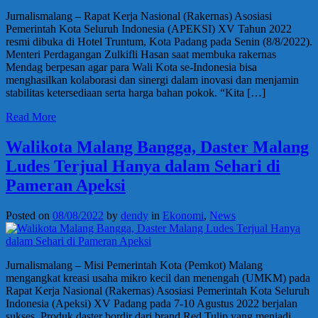
Jurnalismalang – Rapat Kerja Nasional (Rakernas) Asosiasi
Pemerintah Kota Seluruh Indonesia (APEKSI) XV Tahun 2022
resmi dibuka di Hotel Truntum, Kota Padang pada Senin (8/8/2022).
Menteri Perdagangan Zulkifli Hasan saat membuka rakernas
Mendag berpesan agar para Wali Kota se-Indonesia bisa
menghasilkan kolaborasi dan sinergi dalam inovasi dan menjamin
stabilitas ketersediaan serta harga bahan pokok. “Kita […]
Read More
Walikota Malang Bangga, Daster Malang
Ludes Terjual Hanya dalam Sehari di
Pameran Apeksi
Posted on
08/08/2022
by
dendy
in
Ekonomi
,
News
Jurnalismalang – Misi Pemerintah Kota (Pemkot) Malang
mengangkat kreasi usaha mikro kecil dan menengah (UMKM) pada
Rapat Kerja Nasional (Rakernas) Asosiasi Pemerintah Kota Seluruh
Indonesia (Apeksi) XV Padang pada 7-10 Agustus 2022 berjalan
sukses. Produk daster bordir dari brand Red Tulip yang menjadi