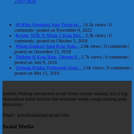
22/07/2026
Berita Terpopuler
40 Ribu Aremania Siap Turun ke...
14.5k views
|
0
comments
|
posted on November 9, 2022
Kejam, SDK St Maria 2 Kota Mal...
3.3k views
|
0
comments
|
posted on Oktober 5, 2018
Wisata Edukasi Susu Kota Batu...
2.9k views
|
0 comments
|
posted on Desember 23, 2018
Ditilang di Kota Batu, Oknum P...
2.7k views
|
0 comments
|
posted on Juni 9, 2016
Terduga Pelaku Pembunuh Sadis...
2.6k views
|
0 comments
|
posted on Mei 15, 2019
Jurnalis Malang merupakan portal berita seputar malang raya yang
menyajikan kabar terbaru dan terupdate untuk warga malang pada
khususnya
Email : jurnalismalang@gmail.com
Sosial Media