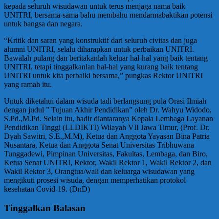
kepada seluruh wisudawan untuk terus menjaga nama baik
UNITRI, bersama-sama bahu membahu mendarmabaktikan potensi
untuk bangsa dan negara.
“Kritik dan saran yang konstruktif dari seluruh civitas dan juga
alumni UNITRI, selalu diharapkan untuk perbaikan UNITRI.
Bawalah pulang dan beritakanlah keluar hal-hal yang baik tentang
UNITRI, tetapi tinggalkanlan hal-hal yang kurang baik tentang
UNITRI untuk kita perbaiki bersama,” pungkas Rektor UNITRI
yang ramah itu.
Untuk diketahui dalam wisuda tadi berlangsung pula Orasi Ilmiah
dengan judul ” Tujuan Akhir Pendidikan” oleh Dr. Wahyu Widodo,
S.Pd.,M.Pd. Selain itu, hadir diantaranya Kepala Lembaga Layanan
Pendidikan Tinggi (LLDIKTI) Wilayah VII Jawa Timur, (Prof. Dr.
Dyah Sawitri, S.E.,M.M), Ketua dan Anggota Yayasan Bina Patria
Nusantara, Ketua dan Anggota Senat Universitas Tribhuwana
Tunggadewi, Pimpinan Universitas, Fakultas, Lembaga, dan Biro,
Ketua Senat UNITRI, Rektor, Wakil Rektor 1, Wakil Rektor 2, dan
Wakil Rektor 3, Orangtua/wali dan keluarga wisudawan yang
mengikuti prosesi wisuda, dengan memperhatikan protokol
kesehatan Covid-19. (DnD)
Tinggalkan Balasan