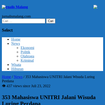
Jurnalis Malang
jurnalismalang.com
Cari
untuk:
Select
Home
News
Ekonomi
Politik
Olahraga
Kriminal
Wisata
Hiburan
Home
/
News
/
353 Mahasiswa UNITRI Jalani Wisuda Luring
Perdana
👁 437 views since Juli 23, 2022
353 Mahasiswa UNITRI Jalani Wisuda
Luring Perdana