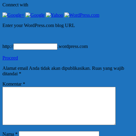
Connect with
Enter your WordPress.com blog URL
http://
.wordpress.com
Proceed
Alamat email Anda tidak akan dipublikasikan.
Ruas yang wajib
ditandai
*
Komentar
*
Nama
*