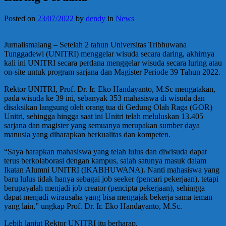
Posted on
23/07/2022
by
dendy
in
News
Jurnalismalang – Setelah 2 tahun Universitas Tribhuwana
Tunggadewi (UNITRI) menggelar wisuda secara daring, akhirnya
kali ini UNITRI secara perdana menggelar wisuda secara luring atau
on-site untuk program sarjana dan Magister Periode 39 Tahun 2022.
Rektor UNITRI, Prof. Dr. Ir. Eko Handayanto, M.Sc mengatakan,
pada wisuda ke 39 ini, sebanyak 353 mahasiswa di wisuda dan
disaksikan langsung oleh orang tua di Gedung Olah Raga (GOR)
Unitri, sehingga hingga saat ini Unitri telah meluluskan 13.405
sarjana dan magister yang semuanya merupakan sumber daya
manusia yang diharapkan berkualitas dan kompeten.
“Saya harapkan mahasiswa yang telah lulus dan diwisuda dapat
terus berkolaborasi dengan kampus, salah satunya masuk dalam
Ikatan Alumni UNITRI (IKABHUWANA). Nanti mahasiswa yang
baru lulus tidak hanya sebagai job seeker (pencari pekerjaan), tetapi
berupayalah menjadi job creator (pencipta pekerjaan), sehingga
dapat menjadi wirausaha yang bisa mengajak bekerja sama teman
yang lain,” ungkap Prof. Dr. Ir. Eko Handayanto, M.Sc.
Lebih lanjut Rektor UNITRI itu berharap,