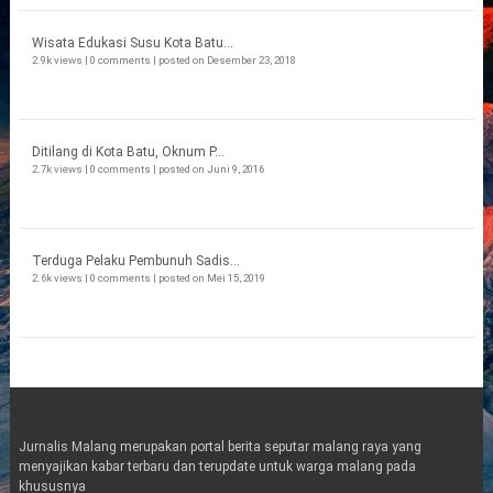
Wisata Edukasi Susu Kota Batu...
2.9k views
|
0 comments
|
posted on Desember 23, 2018
Ditilang di Kota Batu, Oknum P...
2.7k views
|
0 comments
|
posted on Juni 9, 2016
Terduga Pelaku Pembunuh Sadis...
2.6k views
|
0 comments
|
posted on Mei 15, 2019
Jurnalis Malang merupakan portal berita seputar malang raya yang
menyajikan kabar terbaru dan terupdate untuk warga malang pada
khususnya