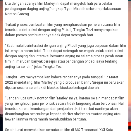
kita dengan adanya film Marley ini dapat mengetuk hati para pelaku
perdagangan daging anjing,” ungkap Tyas Mirasih sebelum pelaksanaan
Nonton Bareng.
Terkait proses pembuatan film yang mengharuskan pemeran utama film
tersebut berinteraksi dengan anjing Pitbull, Tengku Tezi menyampaikan
dalam proses pembuatannya tidak dapat setengah hati.
“Saat mulai berinteraksi dengan anjing Pitbull yang juga berperan dalam film
ini ternyata harus total. Tidak dapat setengah-setengah untuk berinteraksi
dengan anjing dan interaksi bersama anjing ini selama proses pembuatan
film ini merubah banyak persepsi atau pandangan pribadi saya tentang
anjing itu sendiri,” jelas Tengku Tezi.
Tengku Tezi menyampaikan bahwa rencananya pada tanggal 17 Maret
2022 mendatang, film ‘Marley’ yang diproduseri Denny Siregar ini baru akan
diputar secara serentak di bioskop-bioskop berbagai daerah.
“Jangan lupa untuk nonton film ‘Marley’ ini ya, karena selain mendapat film
yang menghibur, para penontok secara tidak langsung akan berdonasi. Hal
tersebut karena keuntungan dari penjualan tiket tersebut nantinya akan
disumbangkan sepenuhnya kepada shelter-shelter perawatan anjing atau
hewan lainnya yang masih membutuhkan bantuan.
Selain turut menyaksikan pemutaran film di MX Transmart XXI Kota