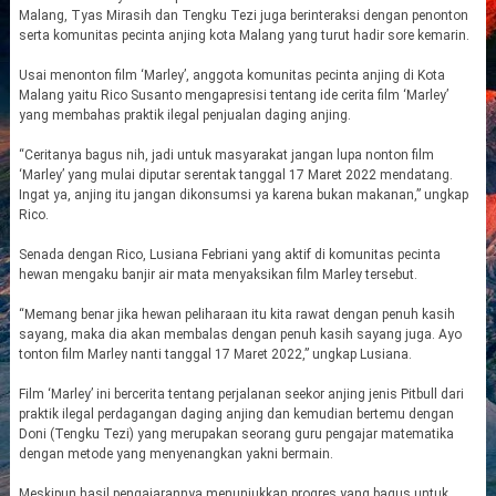
Malang, Tyas Mirasih dan Tengku Tezi juga berinteraksi dengan penonton
serta komunitas pecinta anjing kota Malang yang turut hadir sore kemarin.
Usai menonton film ‘Marley’, anggota komunitas pecinta anjing di Kota
Malang yaitu Rico Susanto mengapresisi tentang ide cerita film ‘Marley’
yang membahas praktik ilegal penjualan daging anjing.
“Ceritanya bagus nih, jadi untuk masyarakat jangan lupa nonton film
‘Marley’ yang mulai diputar serentak tanggal 17 Maret 2022 mendatang.
Ingat ya, anjing itu jangan dikonsumsi ya karena bukan makanan,” ungkap
Rico.
Senada dengan Rico, Lusiana Febriani yang aktif di komunitas pecinta
hewan mengaku banjir air mata menyaksikan film Marley tersebut.
“Memang benar jika hewan peliharaan itu kita rawat dengan penuh kasih
sayang, maka dia akan membalas dengan penuh kasih sayang juga. Ayo
tonton film Marley nanti tanggal 17 Maret 2022,” ungkap Lusiana.
Film ‘Marley’ ini bercerita tentang perjalanan seekor anjing jenis Pitbull dari
praktik ilegal perdagangan daging anjing dan kemudian bertemu dengan
Doni (Tengku Tezi) yang merupakan seorang guru pengajar matematika
dengan metode yang menyenangkan yakni bermain.
Meskipun hasil pengajarannya menunjukkan progres yang bagus untuk