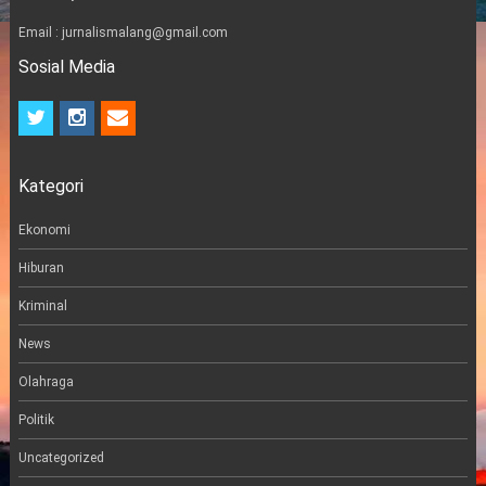
Email : jurnalismalang@gmail.com
Sosial Media
t
i
e
w
n
m
i
s
a
t
t
i
Kategori
t
a
l
e
g
r
r
Ekonomi
a
m
Hiburan
Kriminal
News
Olahraga
Politik
Uncategorized