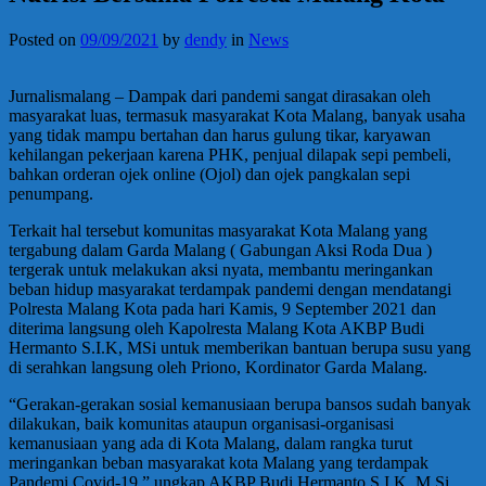
Posted on
09/09/2021
by
dendy
in
News
Jurnalismalang – Dampak dari pandemi sangat dirasakan oleh
masyarakat luas, termasuk masyarakat Kota Malang, banyak usaha
yang tidak mampu bertahan dan harus gulung tikar, karyawan
kehilangan pekerjaan karena PHK, penjual dilapak sepi pembeli,
bahkan orderan ojek online (Ojol) dan ojek pangkalan sepi
penumpang.
Terkait hal tersebut komunitas masyarakat Kota Malang yang
tergabung dalam Garda Malang ( Gabungan Aksi Roda Dua )
tergerak untuk melakukan aksi nyata, membantu meringankan
beban hidup masyarakat terdampak pandemi dengan mendatangi
Polresta Malang Kota pada hari Kamis, 9 September 2021 dan
diterima langsung oleh Kapolresta Malang Kota AKBP Budi
Hermanto S.I.K, MSi untuk memberikan bantuan berupa susu yang
di serahkan langsung oleh Priono, Kordinator Garda Malang.
“Gerakan-gerakan sosial kemanusiaan berupa bansos sudah banyak
dilakukan, baik komunitas ataupun organisasi-organisasi
kemanusiaan yang ada di Kota Malang, dalam rangka turut
meringankan beban masyarakat kota Malang yang terdampak
Pandemi Covid-19,” ungkap AKBP Budi Hermanto S.I.K, M.Si.