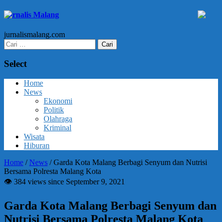
Jurnalis Malang
jurnalismalang.com
Cari
untuk:
Select
Home
News
Ekonomi
Politik
Olahraga
Kriminal
Wisata
Hiburan
Home
/
News
/
Garda Kota Malang Berbagi Senyum dan Nutrisi
Bersama Polresta Malang Kota
👁 384 views since September 9, 2021
Garda Kota Malang Berbagi Senyum dan
Nutrisi Bersama Polresta Malang Kota