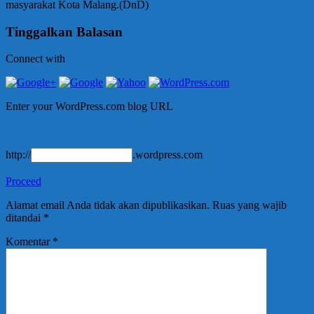
masyarakat Kota Malang.(DnD)
Tinggalkan Balasan
Connect with
Enter your WordPress.com blog URL
http://
.wordpress.com
Proceed
Alamat email Anda tidak akan dipublikasikan.
Ruas yang wajib
ditandai
*
Komentar
*