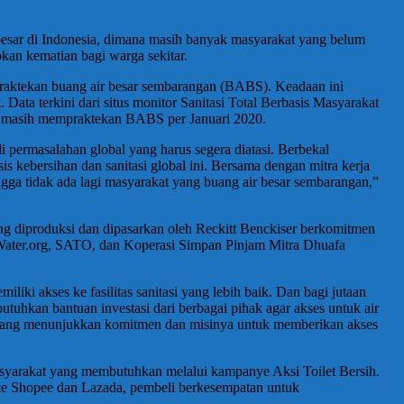
 besar di Indonesia, dimana masih banyak masyarakat yang belum
bkan kematian bagi warga sekitar.
aktekan buang air besar sembarangan (BABS). Keadaan ini
Data terkini dari situs monitor Sanitasi Total Berbasis Masyarakat
a masih mempraktekan BABS per Januari 2020.
i permasalahan global yang harus segera diatasi. Berbekal
s kebersihan dan sanitasi global ini. Bersama dengan mitra kerja
ngga tidak ada lagi masyarakat yang buang air besar sembarangan,”
g diproduksi dan dipasarkan oleh Reckitt Benckiser berkomitmen
Water.org, SATO, dan Koperasi Simpan Pinjam Mitra Dhuafa
liki akses ke fasilitas sanitasi yang lebih baik. Dan bagi jutaan
utuhkan bantuan investasi dari berbagai pihak agar akses untuk air
c yang menunjukkan komitmen dan misinya untuk memberikan akses
masyarakat yang membutuhkan melalui kampanye Aksi Toilet Bersih.
ce Shopee dan Lazada, pembeli berkesempatan untuk