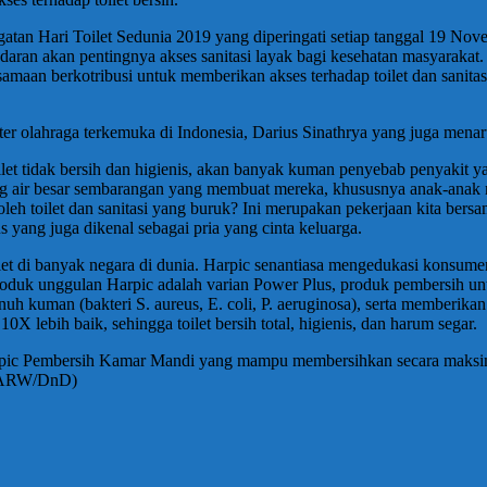
ngatan Hari Toilet Sedunia 2019 yang diperingati setiap tanggal 19 N
ran akan pentingnya akses sanitasi layak bagi kesehatan masyarakat.
samaan berkotribusi untuk memberikan akses terhadap toilet dan sanita
r olahraga terkemuka di Indonesia, Darius Sinathrya yang juga menaru
toilet tidak bersih dan higienis, akan banyak kuman penyebab penyakit
ng air besar sembarangan yang membuat mereka, khususnya anak-anak me
n oleh toilet dan sanitasi yang buruk? Ini merupakan pekerjaan kita 
us yang juga dikenal sebagai pria yang cinta keluarga.
let di banyak negara di dunia. Harpic senantiasa mengedukasi konsumen
roduk unggulan Harpic adalah varian Power Plus, produk pembersih untu
uman (bakteri S. aureus, E. coli, P. aeruginosa), serta memberikan 
lebih baik, sehingga toilet bersih total, higienis, dan harum segar.
an Harpic Pembersih Kamar Mandi yang mampu membersihkan secara mak
. (ARW/DnD)