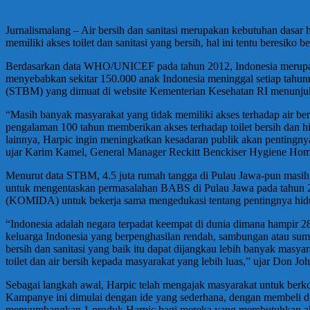
Jurnalismalang – Air bersih dan sanitasi merupakan kebutuhan dasar
memiliki akses toilet dan sanitasi yang bersih, hal ini tentu beres
Berdasarkan data WHO/UNICEF pada tahun 2012, Indonesia merupak
menyebabkan sekitar 150.000 anak Indonesia meninggal setiap tahunnya
(STBM) yang dimuat di website Kementerian Kesehatan RI menunjuk
“Masih banyak masyarakat yang tidak memiliki akses terhadap air bers
pengalaman 100 tahun memberikan akses terhadap toilet bersih dan hi
lainnya, Harpic ingin meningkatkan kesadaran publik akan pentingnya
ujar Karim Kamel, General Manager Reckitt Benckiser Hygiene Hom
Menurut data STBM, 4.5 juta rumah tangga di Pulau Jawa-pun masih
untuk mengentaskan permasalahan BABS di Pulau Jawa pada tahun 2
(KOMIDA) untuk bekerja sama mengedukasi tentang pentingnya hidup b
“Indonesia adalah negara terpadat keempat di dunia dimana hampir 28 j
keluarga Indonesia yang berpenghasilan rendah, sambungan atau sumur 
bersih dan sanitasi yang baik itu dapat dijangkau lebih banyak m
toilet dan air bersih kepada masyarakat yang lebih luas,” ujar Don Jo
Sebagai langkah awal, Harpic telah mengajak masyarakat untuk berko
Kampanye ini dimulai dengan ide yang sederhana, dengan membeli d
menyumbangkan 1 produk Harpic bagi mereka yang membutuhkan akses