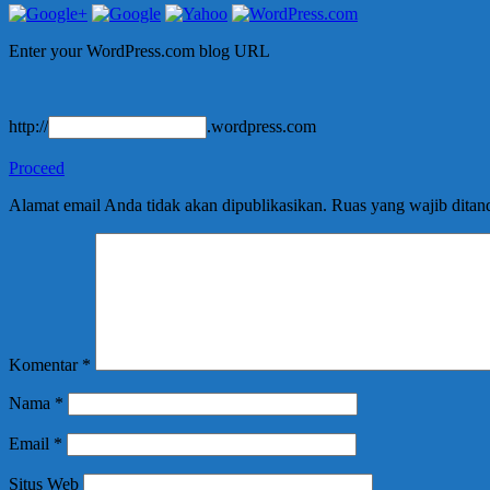
Enter your WordPress.com blog URL
http://
.wordpress.com
Proceed
Alamat email Anda tidak akan dipublikasikan.
Ruas yang wajib ditan
Komentar
*
Nama
*
Email
*
Situs Web