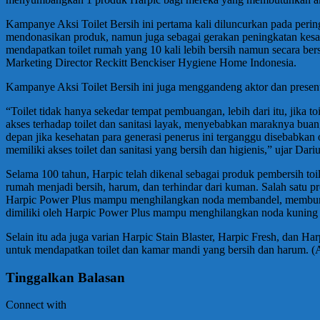
Kampanye Aksi Toilet Bersih ini pertama kali diluncurkan pada peri
mendonasikan produk, namun juga sebagai gerakan peningkatan kesada
mendapatkan toilet rumah yang 10 kali lebih bersih namun secara ber
Marketing Director Reckitt Benckiser Hygiene Home Indonesia.
Kampanye Aksi Toilet Bersih ini juga menggandeng aktor dan presente
“Toilet tidak hanya sekedar tempat pembuangan, lebih dari itu, jika 
akses terhadap toilet dan sanitasi layak, menyebabkan maraknya bua
depan jika kesehatan para generasi penerus ini terganggu disebabka
memiliki akses toilet dan sanitasi yang bersih dan higienis,” ujar Dari
Selama 100 tahun, Harpic telah dikenal sebagai produk pembersih toi
rumah menjadi bersih, harum, dan terhindar dari kuman. Salah satu p
Harpic Power Plus mampu menghilangkan noda membandel, membunuh k
dimiliki oleh Harpic Power Plus mampu menghilangkan noda kuning 10X 
Selain itu ada juga varian Harpic Stain Blaster, Harpic Fresh, d
untuk mendapatkan toilet dan kamar mandi yang bersih dan harum
Tinggalkan Balasan
Connect with