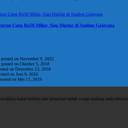
taran Uang Rp50 Miliar, Siap Digelar di Stadion Gajayana
|
posted on November 9, 2022
|
posted on Oktober 5, 2018
osted on Desember 23, 2018
osted on Juni 9, 2016
posted on Mei 15, 2019
enyajikan kabar terbaru dan terupdate untuk warga malang pada khusu