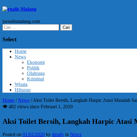
Jurnalis Malang
jurnalismalang.com
Cari
untuk:
Select
Home
News
Ekonomi
Politik
Olahraga
Kriminal
Wisata
Hiburan
Home
/
News
/
Aksi Toilet Bersih, Langkah Harpic Atasi Masalah San
👁 482 views since Februari 1, 2020
Aksi Toilet Bersih, Langkah Harpic Atasi 
Posted on
01/02/2020
by
dendy
in
News