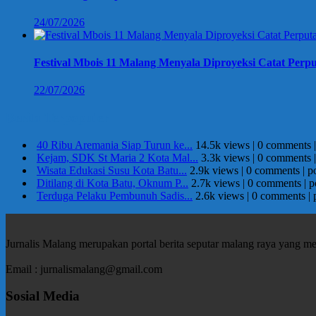
24/07/2026
Festival Mbois 11 Malang Menyala Diproyeksi Catat Perpu
22/07/2026
Berita Terpopuler
40 Ribu Aremania Siap Turun ke...
14.5k views
|
0 comments
Kejam, SDK St Maria 2 Kota Mal...
3.3k views
|
0 comments
Wisata Edukasi Susu Kota Batu...
2.9k views
|
0 comments
|
p
Ditilang di Kota Batu, Oknum P...
2.7k views
|
0 comments
|
p
Terduga Pelaku Pembunuh Sadis...
2.6k views
|
0 comments
|
Jurnalis Malang merupakan portal berita seputar malang raya yang m
Email : jurnalismalang@gmail.com
Sosial Media