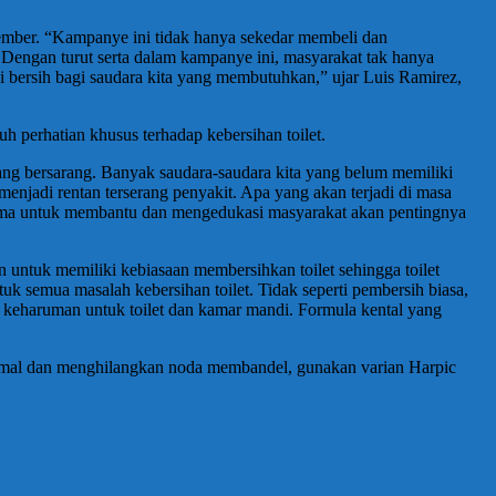
ovember. “Kampanye ini tidak hanya sekedar membeli dan
 Dengan turut serta dalam kampanye ini, masyarakat tak hanya
si bersih bagi saudara kita yang membutuhkan,” ujar Luis Ramirez,
h perhatian khusus terhadap kebersihan toilet.
 yang bersarang. Banyak saudara-saudara kita yang belum memiliki
njadi rentan terserang penyakit. Apa yang akan terjadi di masa
bersama untuk membantu dan mengedukasi masyarakat akan pentingnya
 untuk memiliki kebiasaan membersihkan toilet sehingga toilet
k semua masalah kebersihan toilet. Tidak seperti pembersih biasa,
keharuman untuk toilet dan kamar mandi. Formula kental yang
simal dan menghilangkan noda membandel, gunakan varian Harpic