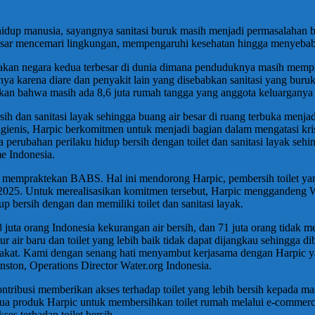
 hidup manusia, sayangnya sanitasi buruk masih menjadi permasalahan
iko besar mencemari lingkungan, mempengaruhi kesehatan hingga menyeba
an negara kedua terbesar di dunia dimana penduduknya masih mempr
 karena diare dan penyakit lain yang disebabkan sanitasi yang buruk. 
an bahwa masih ada 8,6 juta rumah tangga yang anggota keluargany
ih dan sanitasi layak sehingga buang air besar di ruang terbuka menjad
gienis, Harpic berkomitmen untuk menjadi bagian dalam mengatasi krisi
 perubahan perilaku hidup bersih dengan toilet dan sanitasi layak sehi
e Indonesia.
 mempraktekan BABS. Hal ini mendorong Harpic, pembersih toilet yan
025. Untuk merealisasikan komitmen tersebut, Harpic menggandeng 
ersih dengan dan memiliki toilet dan sanitasi layak.
uta orang Indonesia kekurangan air bersih, dan 71 juta orang tidak memi
air baru dan toilet yang lebih baik tidak dapat dijangkau sehingga dib
asyarakat. Kami dengan senang hati menyambut kerjasama dengan Harpi
hnston, Operations Director Water.org Indonesia.
ntribusi memberikan akses terhadap toilet yang lebih bersih kepada 
ua produk Harpic untuk membersihkan toilet rumah melalui e-commer
 terhadap toilet bersih.