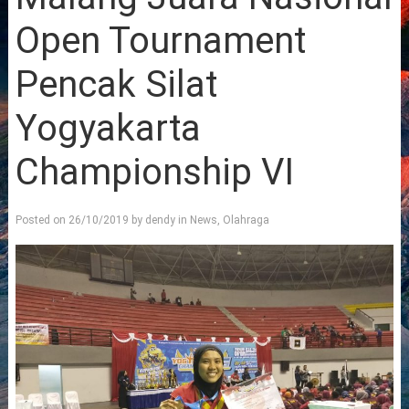
Open Tournament
Pencak Silat
Yogyakarta
Championship VI
Posted on
26/10/2019
by
dendy
in
News
,
Olahraga