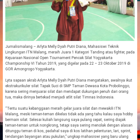
Jurnalismalang – Arlyta Melly Dyah Putri Diana, Mahasiswi Teknik
Lingkungan ITN Malang, meraih Juara 1 Kategori Tanding atau fighter, pada
Kejuaraan Nasional Open Tournament Pencak Silat Yogyakarta
Championship VI Tahun 2019, yang digelar pada 22 – 23 Oktober 2019 di
GOR Amongrogo Yogyakarta.
Lyta sapaan akrab Arlyta Melly Dyah Putri Diana mengatakan, awalnya ikut
ekstrakurikuler silat Tapak Suci di SMP Taman Dewasa Kota Probolinggo,
karena sering menjuarai silat dan mendapat dukungan penuh dari orang
tua, maka dirinya bertekad menjadi atlit silat Timnas Indonesia.
“Tentu suatu kebanggaan meraih gelar juara silat dan mewakili ITN
Malang, meski teman-teman dikelas tidak ada yang tahu kalau saya hobby
bermain silat. Selesai kuliah langsung saya pulang cepat, sering diajak
teman-teman untuk nongkrong, tetapi saya sering menolak dengan alasan
ditunggu teman di kos, padahal saya di kos latihan pelenturan, lari, sprint,
tendangan bayangan atau pukulan,” ungkap mahasiswi yang baru ulang