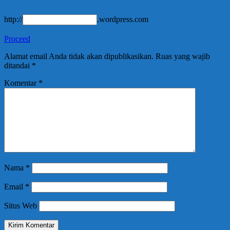
http://
.wordpress.com
Proceed
Alamat email Anda tidak akan dipublikasikan.
Ruas yang wajib
ditandai
*
Komentar
*
Nama
*
Email
*
Situs Web