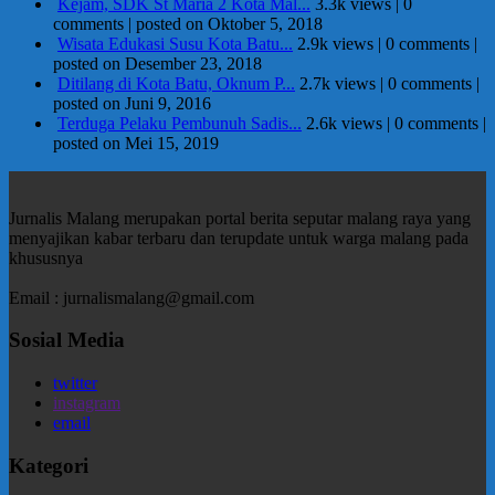
Kejam, SDK St Maria 2 Kota Mal...
3.3k views
|
0
comments
|
posted on Oktober 5, 2018
Wisata Edukasi Susu Kota Batu...
2.9k views
|
0 comments
|
posted on Desember 23, 2018
Ditilang di Kota Batu, Oknum P...
2.7k views
|
0 comments
|
posted on Juni 9, 2016
Terduga Pelaku Pembunuh Sadis...
2.6k views
|
0 comments
|
posted on Mei 15, 2019
Jurnalis Malang merupakan portal berita seputar malang raya yang
menyajikan kabar terbaru dan terupdate untuk warga malang pada
khususnya
Email : jurnalismalang@gmail.com
Sosial Media
twitter
instagram
email
Kategori