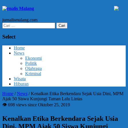
Jurnalis Malang
jurnalismalang.com
Cari
untuk:
Select
Home
News
Ekonomi
Politik
Olahraga
Kriminal
Wisata
Hiburan
Home
/
News
/
Kenalkan Etika Berkendara Sejak Usia Dini, MPM
Ajak 50 Siswa Kunjungi Taman Lalu Lintas
👁 698 views since Oktober 25, 2019
Kenalkan Etika Berkendara Sejak Usia
Dini, MPM Ajak 50 Siswa Kunjungi