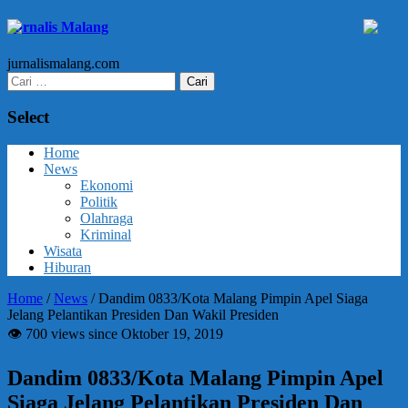
Jurnalis Malang
jurnalismalang.com
Cari
untuk:
Select
Home
News
Ekonomi
Politik
Olahraga
Kriminal
Wisata
Hiburan
Home
/
News
/
Dandim 0833/Kota Malang Pimpin Apel Siaga
Jelang Pelantikan Presiden Dan Wakil Presiden
👁 700 views since Oktober 19, 2019
Dandim 0833/Kota Malang Pimpin Apel
Siaga Jelang Pelantikan Presiden Dan