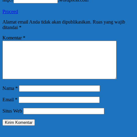
Proceed
Alamat email Anda tidak akan dipublikasikan.
Ruas yang wajib
ditandai
*
Komentar
*
Nama
*
Email
*
Situs Web
Berita Terbaru