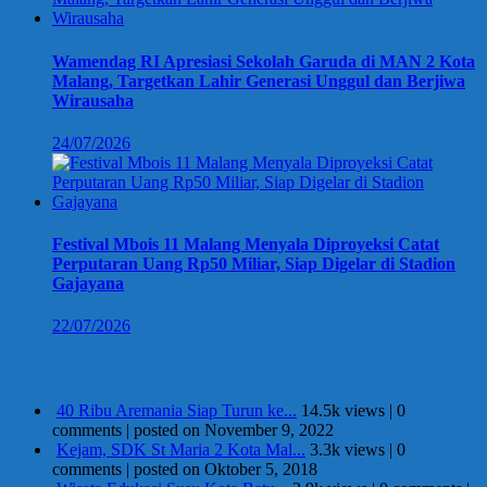
Wamendag RI Apresiasi Sekolah Garuda di MAN 2 Kota
Malang, Targetkan Lahir Generasi Unggul dan Berjiwa
Wirausaha
24/07/2026
Festival Mbois 11 Malang Menyala Diproyeksi Catat
Perputaran Uang Rp50 Miliar, Siap Digelar di Stadion
Gajayana
22/07/2026
Berita Terpopuler
40 Ribu Aremania Siap Turun ke...
14.5k views
|
0
comments
|
posted on November 9, 2022
Kejam, SDK St Maria 2 Kota Mal...
3.3k views
|
0
comments
|
posted on Oktober 5, 2018