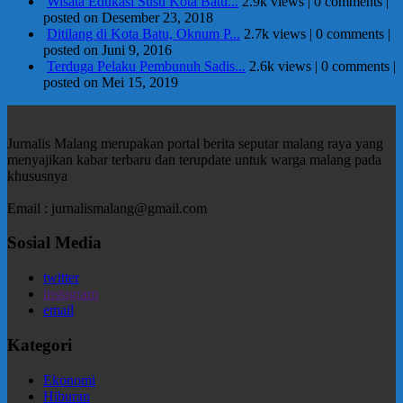
Wisata Edukasi Susu Kota Batu...
2.9k views
|
0 comments
|
posted on Desember 23, 2018
Ditilang di Kota Batu, Oknum P...
2.7k views
|
0 comments
|
posted on Juni 9, 2016
Terduga Pelaku Pembunuh Sadis...
2.6k views
|
0 comments
|
posted on Mei 15, 2019
Jurnalis Malang merupakan portal berita seputar malang raya yang
menyajikan kabar terbaru dan terupdate untuk warga malang pada
khususnya
Email : jurnalismalang@gmail.com
Sosial Media
twitter
instagram
email
Kategori
Ekonomi
Hiburan