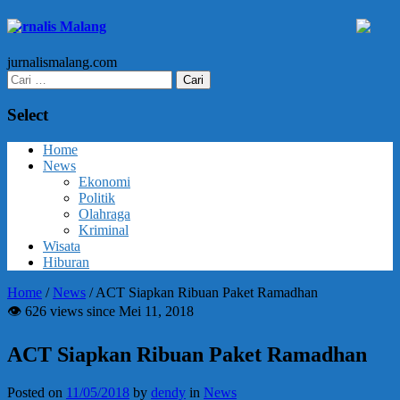
Jurnalis Malang
jurnalismalang.com
Cari
untuk:
Select
Home
News
Ekonomi
Politik
Olahraga
Kriminal
Wisata
Hiburan
Home
/
News
/
ACT Siapkan Ribuan Paket Ramadhan
👁 626 views since Mei 11, 2018
ACT Siapkan Ribuan Paket Ramadhan
Posted on
11/05/2018
by
dendy
in
News