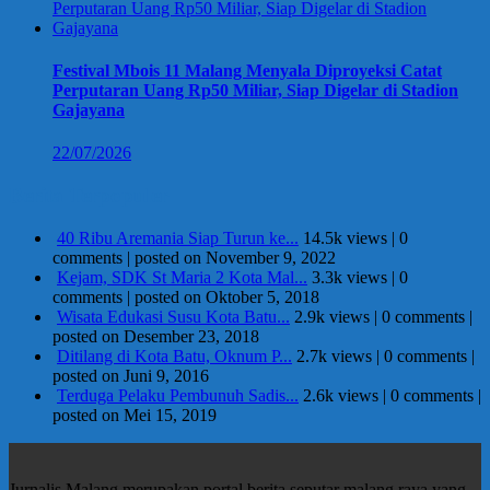
Festival Mbois 11 Malang Menyala Diproyeksi Catat
Perputaran Uang Rp50 Miliar, Siap Digelar di Stadion
Gajayana
22/07/2026
Berita Terpopuler
40 Ribu Aremania Siap Turun ke...
14.5k views
|
0
comments
|
posted on November 9, 2022
Kejam, SDK St Maria 2 Kota Mal...
3.3k views
|
0
comments
|
posted on Oktober 5, 2018
Wisata Edukasi Susu Kota Batu...
2.9k views
|
0 comments
|
posted on Desember 23, 2018
Ditilang di Kota Batu, Oknum P...
2.7k views
|
0 comments
|
posted on Juni 9, 2016
Terduga Pelaku Pembunuh Sadis...
2.6k views
|
0 comments
|
posted on Mei 15, 2019
Jurnalis Malang merupakan portal berita seputar malang raya yang