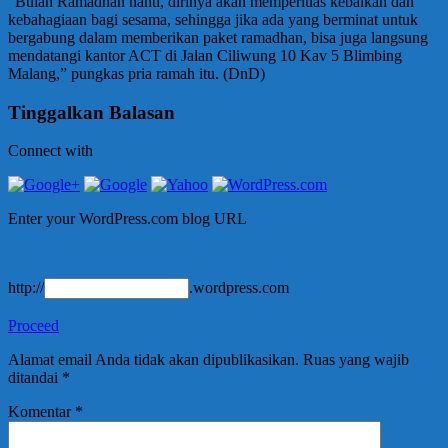
“Bulan Ramadhan nanti, dirinya akan memperluas kebaikan dan
kebahagiaan bagi sesama, sehingga jika ada yang berminat untuk
bergabung dalam memberikan paket ramadhan, bisa juga langsung
mendatangi kantor ACT di Jalan Ciliwung 10 Kav 5 Blimbing
Malang,” pungkas pria ramah itu. (DnD)
Tinggalkan Balasan
Connect with
Enter your WordPress.com blog URL
http://
.wordpress.com
Proceed
Alamat email Anda tidak akan dipublikasikan.
Ruas yang wajib
ditandai
*
Komentar
*