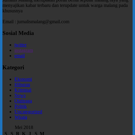
menyajikan kabar terbaru dan terupdate untuk warga malang pada
khususnya
Email : jurnalismalang@gmail.com
Sosial Media
twitter
instagram
email
Kategori
Ekonomi
Hiburan
Kriminal
News
Olahraga
Politik
Uncategorized
Wisata
Mei 2018
S
S
R
K
J
S
M