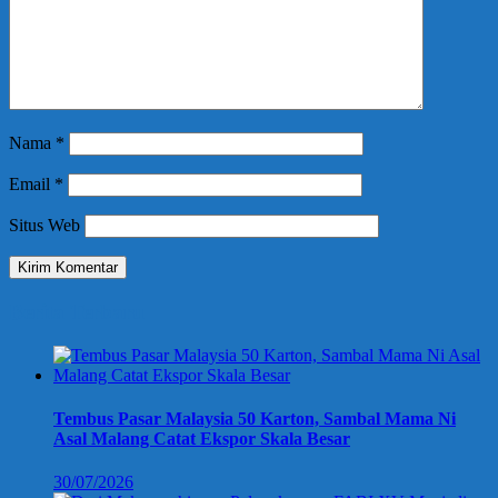
Nama
*
Email
*
Situs Web
Berita Terbaru
Tembus Pasar Malaysia 50 Karton, Sambal Mama Ni
Asal Malang Catat Ekspor Skala Besar
30/07/2026