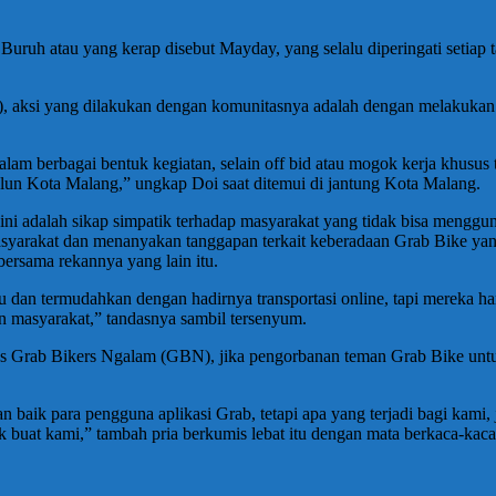
ruh atau yang kerap disebut Mayday, yang selalu diperingati setiap t
aksi yang dilakukan dengan komunitasnya adalah dengan melakukan ak
am berbagai bentuk kegiatan, selain off bid atau mogok kerja khusus
lun Kota Malang,” ungkap Doi saat ditemui di jantung Kota Malang.
ini adalah sikap simpatik terhadap masyarakat yang tidak bisa mengg
masyarakat dan menanyakan tanggapan terkait keberadaan Grab Bike ya
ersama rekannya yang lain itu.
tu dan termudahkan dengan hadirnya transportasi online, tapi mereka h
an masyarakat,” tandasnya sambil tersenyum.
s Grab Bikers Ngalam (GBN), jika pengorbanan teman Grab Bike untuk
an baik para pengguna aplikasi Grab, tetapi apa yang terjadi bagi ka
ik buat kami,” tambah pria berkumis lebat itu dengan mata berkaca-ka