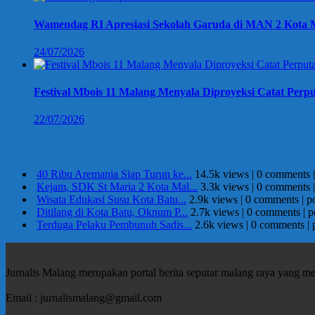
Wamendag RI Apresiasi Sekolah Garuda di MAN 2 Kota M
24/07/2026
Festival Mbois 11 Malang Menyala Diproyeksi Catat Perpu
22/07/2026
Berita Terpopuler
40 Ribu Aremania Siap Turun ke...
14.5k views
|
0 comments
Kejam, SDK St Maria 2 Kota Mal...
3.3k views
|
0 comments
Wisata Edukasi Susu Kota Batu...
2.9k views
|
0 comments
|
p
Ditilang di Kota Batu, Oknum P...
2.7k views
|
0 comments
|
p
Terduga Pelaku Pembunuh Sadis...
2.6k views
|
0 comments
|
Jurnalis Malang merupakan portal berita seputar malang raya yang m
Email : jurnalismalang@gmail.com