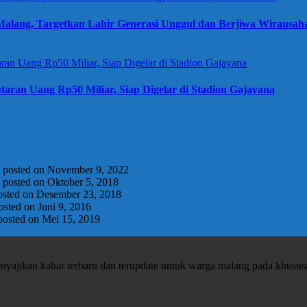
alang, Targetkan Lahir Generasi Unggul dan Berjiwa Wirausah
taran Uang Rp50 Miliar, Siap Digelar di Stadion Gajayana
|
posted on November 9, 2022
|
posted on Oktober 5, 2018
osted on Desember 23, 2018
osted on Juni 9, 2016
posted on Mei 15, 2019
enyajikan kabar terbaru dan terupdate untuk warga malang pada khusu