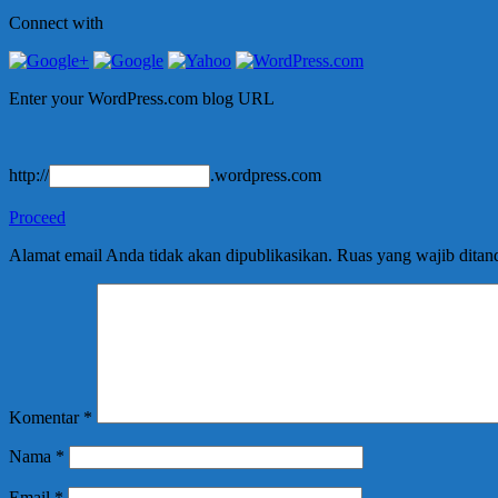
Connect with
Enter your WordPress.com blog URL
http://
.wordpress.com
Proceed
Alamat email Anda tidak akan dipublikasikan.
Ruas yang wajib ditan
Komentar
*
Nama
*
Email
*