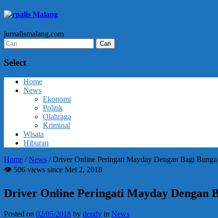
Jurnalis Malang
jurnalismalang.com
Cari
untuk:
Select
Home
News
Ekonomi
Politik
Olahraga
Kriminal
Wisata
Hiburan
Home
/
News
/
Driver Online Peringati Mayday Dengan Bagi Bunga
👁 506 views since Mei 2, 2018
Driver Online Peringati Mayday Dengan 
Posted on
02/05/2018
by
dendy
in
News