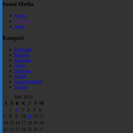
Sosial Media
twitter
instagram
email
Kategori
Ekonomi
Hiburan
Kriminal
News
Olahraga
Politik
Uncategorized
Wisata
Mei 2018
S
S
R
K
J
S
M
1
2
3
4
5
6
7
8
9
10
11
12
13
14
15
16
17
18
19
20
21
22
23
24
25
26
27