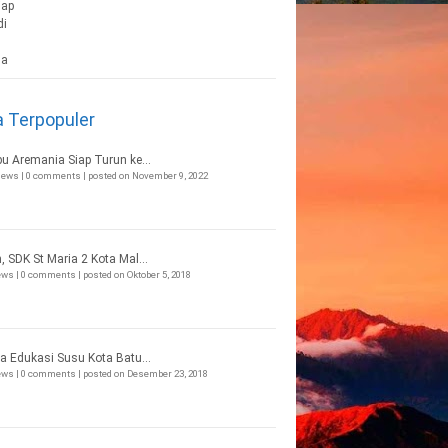
a Terpopuler
bu Aremania Siap Turun ke...
views
|
0 comments
|
posted on November 9, 2022
, SDK St Maria 2 Kota Mal...
iews
|
0 comments
|
posted on Oktober 5, 2018
a Edukasi Susu Kota Batu...
iews
|
0 comments
|
posted on Desember 23, 2018