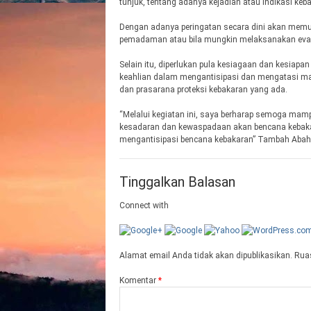
tunjuk, tentang adanya kejadian atau indikasi keb
Dengan adanya peringatan secara dini akan memu
pemadaman atau bila mungkin melaksanakan evak
Selain itu, diperlukan pula kesiagaan dan kesiapa
keahlian dalam mengantisipasi dan mengatasi m
dan prasarana proteksi kebakaran yang ada.
“Melalui kegiatan ini, saya berharap semoga ma
kesadaran dan kewaspadaan akan bencana kebaka
mengantisipasi bencana kebakaran” Tambah Abah.
Tinggalkan Balasan
Connect with
Alamat email Anda tidak akan dipublikasikan.
Ruas
Komentar
*