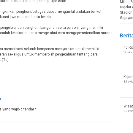
akaran di suatu bagian gedung” ujar Abah.
ngkinkan penghuni/petugas dapat mengambil tindakan berikut
uasi jiwa maupun harta benda.
n pengelola, dan penghuni bangunan serta personil yang memiliki
asalah kebakaran serta mengetahui cara mengoperasionalkan sarana
Berit
40 Ri
mpu memotivasi seluruh komponen masyarakat untuk memiliki
14.5k 
ran sekaligus untuk memperoleh pengetahuan tentang cara
 (Ts)
Kejam
3.3k v
Wisat
 yang wajib ditandai
*
2.9k v