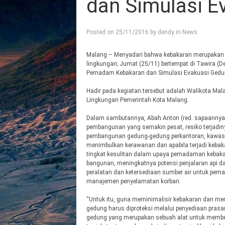
dan Simulasi E
Posted on
25/11/2016
by
dendy
in
News
Malang – Menyadari bahwa kebakaran merupakan
lingkungan; Jumat (25/11) bertempat di Tawira (D
Pemadam Kebakaran dan Simulasi Evakuasi Gedu
Hadir pada kegiatan tersebut adalah Walikota Mal
Lingkungan Pemerintah Kota Malang.
Dalam sambutannya, Abah Anton (red. sapaanny
pembangunan yang semakin pesat, resiko terjadi
pembangunan gedung-gedung perkantoran, kawasa
menimbulkan kerawanan dan apabila terjadi keba
tingkat kesulitan dalam upaya pemadaman kebaka
bangunan, meningkatnya potensi penjalaran api 
peralatan dan ketersediaan sumber air untuk pem
manajemen penyelamatan korban.
“Untuk itu, guna meminimalisir kebakaran dan m
gedung harus diproteksi melalui penyediaan prasa
gedung yang merupakan sebuah alat untuk member