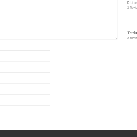
Ditila
2.7k v
Terdu
2.6k v