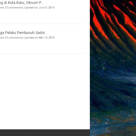
ng di Kota Batu, Oknum P...
iews
|
0 comments
|
posted on Juni 9, 2016
ga Pelaku Pembunuh Sadis...
iews
|
0 comments
|
posted on Mei 15, 2019