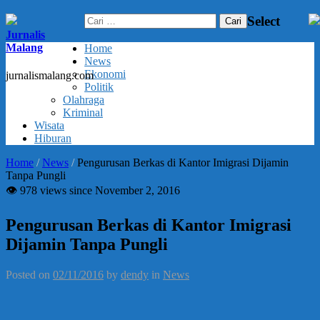
Cari
Select
untuk:
Jurnalis
Malang
Home
News
Ekonomi
jurnalismalang.com
Politik
Olahraga
Kriminal
Wisata
Hiburan
Home
/
News
/
Pengurusan Berkas di Kantor Imigrasi Dijamin
Tanpa Pungli
👁 978 views since November 2, 2016
Pengurusan Berkas di Kantor Imigrasi
Dijamin Tanpa Pungli
Posted on
02/11/2016
by
dendy
in
News