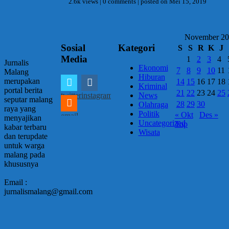
2.6k views
|
0 comments
|
posted on Mei 15, 2019
November 2
Sosial
Kategori
S
S
R
K
J
Media
1
2
3
4
Jurnalis
Ekonomi
7
8
9
10
11
Malang
Hiburan
merupakan
14
15
16
17
18
Kriminal
portal berita
21
22
23
24
25
twitter
instagram
News
seputar malang
28
29
30
Olahraga
raya yang
Politik
« Okt
Des »
email
menyajikan
Uncategorized
Top
kabar terbaru
Wisata
dan terupdate
untuk warga
malang pada
khususnya
Email :
jurnalismalang@gmail.com