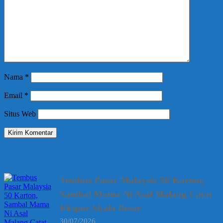
Nama
*
Email
*
Situs Web
Berita Terbaru
Tembus Pasar Malaysia 50 Karton,
Sambal Mama Ni Asal Malang Catat
Ekspor Skala Besar
30/07/2026