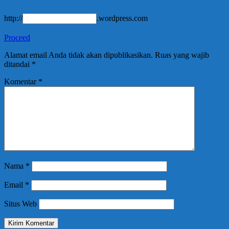
http://
.wordpress.com
Proceed
Alamat email Anda tidak akan dipublikasikan.
Ruas yang wajib
ditandai
*
Komentar
*
Nama
*
Email
*
Situs Web