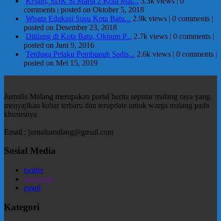
Kejam, SDK St Maria 2 Kota Mal...
3.3k views
|
0
comments
|
posted on Oktober 5, 2018
Wisata Edukasi Susu Kota Batu...
2.9k views
|
0 comments
|
posted on Desember 23, 2018
Ditilang di Kota Batu, Oknum P...
2.7k views
|
0 comments
|
posted on Juni 9, 2016
Terduga Pelaku Pembunuh Sadis...
2.6k views
|
0 comments
|
posted on Mei 15, 2019
Jurnalis Malang merupakan portal berita seputar malang raya yang
menyajikan kabar terbaru dan terupdate untuk warga malang pada
khususnya
Email : jurnalismalang@gmail.com
Sosial Media
twitter
instagram
email
Kategori