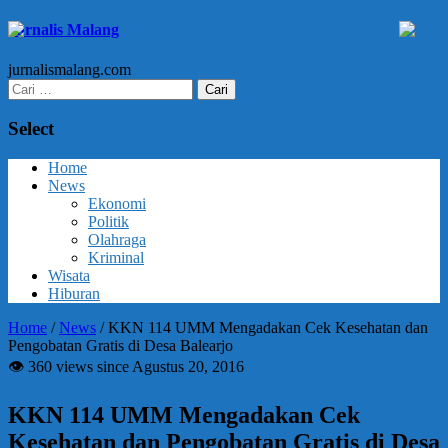
Jurnalis Malang
jurnalismalang.com
Cari
untuk:
Select
Home
News
Ekonomi
Politik
Olahraga
Kriminal
Wisata
Hiburan
Home
/
News
/
KKN 114 UMM Mengadakan Cek Kesehatan dan
Pengobatan Gratis di Desa Balearjo
👁 360 views since Agustus 20, 2016
KKN 114 UMM Mengadakan Cek
Kesehatan dan Pengobatan Gratis di Desa