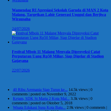
Wamendag RI Apresiasi Sekolah Garuda di MAN 2 Kota
Malang, Targetkan Lahir Generasi Unggul dan Berjiwa
Wirausaha
24/07/2026
Festival Mbois 11 Malang Menyala Diproyeksi Catat
Perputaran Uang Rp50 Miliar, Siap Digelar di Stadion
Gajayana
22/07/2026
Berita Terpopuler
40 Ribu Aremania Siap Turun ke...
14.5k views
|
0
comments
|
posted on November 9, 2022
Kejam, SDK St Maria 2 Kota Mal...
3.3k views
|
0
comments
|
posted on Oktober 5, 2018
Wisata Edukasi Susu Kota Batu...
2.9k views
|
0 comments
|