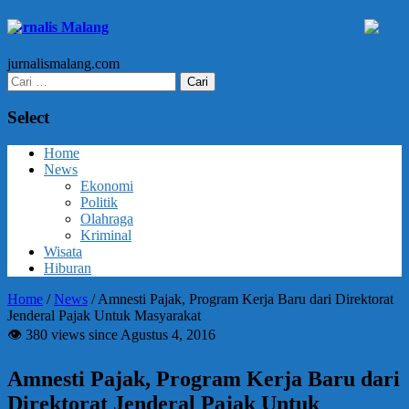
Jurnalis Malang
jurnalismalang.com
Cari
untuk:
Select
Home
News
Ekonomi
Politik
Olahraga
Kriminal
Wisata
Hiburan
Home
/
News
/
Amnesti Pajak, Program Kerja Baru dari Direktorat
Jenderal Pajak Untuk Masyarakat
👁 380 views since Agustus 4, 2016
Amnesti Pajak, Program Kerja Baru dari
Direktorat Jenderal Pajak Untuk