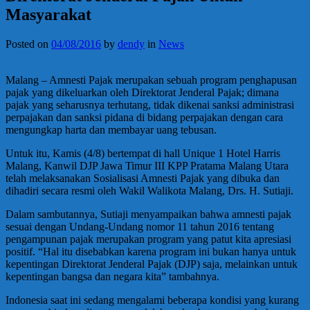
Masyarakat
Posted on
04/08/2016
by
dendy
in
News
Malang – Amnesti Pajak merupakan sebuah program penghapusan
pajak yang dikeluarkan oleh Direktorat Jenderal Pajak; dimana
pajak yang seharusnya terhutang, tidak dikenai sanksi administrasi
perpajakan dan sanksi pidana di bidang perpajakan dengan cara
mengungkap harta dan membayar uang tebusan.
Untuk itu, Kamis (4/8) bertempat di hall Unique 1 Hotel Harris
Malang, Kanwil DJP Jawa Timur III KPP Pratama Malang Utara
telah melaksanakan Sosialisasi Amnesti Pajak yang dibuka dan
dihadiri secara resmi oleh Wakil Walikota Malang, Drs. H. Sutiaji.
Dalam sambutannya, Sutiaji menyampaikan bahwa amnesti pajak
sesuai dengan Undang-Undang nomor 11 tahun 2016 tentang
pengampunan pajak merupakan program yang patut kita apresiasi
positif. “Hal itu disebabkan karena program ini bukan hanya untuk
kepentingan Direktorat Jenderal Pajak (DJP) saja, melainkan untuk
kepentingan bangsa dan negara kita” tambahnya.
Indonesia saat ini sedang mengalami beberapa kondisi yang kurang