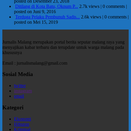
posted on Desember 23, 2018
Ditilang di Kota Batu, Oknum P...
2.7k views
|
0 comments
|
posted on Juni 9, 2016
Terduga Pelaku Pembunuh Sadis...
2.6k views
|
0 comments
|
posted on Mei 15, 2019
Jurnalis Malang merupakan portal berita seputar malang raya yang
menyajikan kabar terbaru dan terupdate untuk warga malang pada
khususnya
Email : jurnalismalang@gmail.com
Sosial Media
twitter
instagram
email
Kategori
Ekonomi
Hiburan
Kriminal