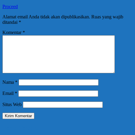
Proceed
Alamat email Anda tidak akan dipublikasikan.
Ruas yang wajib
ditandai
*
Komentar
*
Nama
*
Email
*
Situs Web
Berita Terbaru