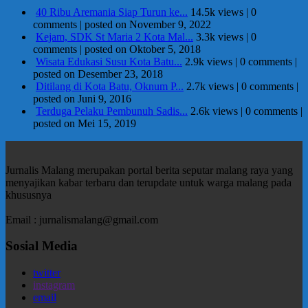
40 Ribu Aremania Siap Turun ke...
14.5k views
|
0
comments
|
posted on November 9, 2022
Kejam, SDK St Maria 2 Kota Mal...
3.3k views
|
0
comments
|
posted on Oktober 5, 2018
Wisata Edukasi Susu Kota Batu...
2.9k views
|
0 comments
|
posted on Desember 23, 2018
Ditilang di Kota Batu, Oknum P...
2.7k views
|
0 comments
|
posted on Juni 9, 2016
Terduga Pelaku Pembunuh Sadis...
2.6k views
|
0 comments
|
posted on Mei 15, 2019
Jurnalis Malang merupakan portal berita seputar malang raya yang
menyajikan kabar terbaru dan terupdate untuk warga malang pada
khususnya
Email : jurnalismalang@gmail.com
Sosial Media
twitter
instagram
email