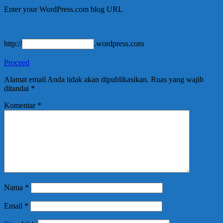
Enter your WordPress.com blog URL
http://
.wordpress.com
Proceed
Alamat email Anda tidak akan dipublikasikan.
Ruas yang wajib
ditandai
*
Komentar
*
Nama
*
Email
*