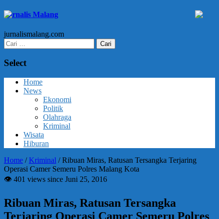
Jurnalis Malang
jurnalismalang.com
Cari
untuk:
Select
Home
News
Ekonomi
Politik
Olahraga
Kriminal
Wisata
Hiburan
Home
/
Kriminal
/
Ribuan Miras, Ratusan Tersangka Terjaring
Operasi Camer Semeru Polres Malang Kota
👁 401 views since Juni 25, 2016
Ribuan Miras, Ratusan Tersangka
Terjaring Operasi Camer Semeru Polres