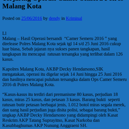
Malang Kota
Posted on
25/06/2016
by
dendy
in
Kriminal
Ll
Malang – Hasil Operasi bersandi “Camer Semeru 2016 ” yang
direlease Polres Malang Kota sejak tgl 14 s/d 25 Juni 2016 cukup
luar biasa, Sebab jajaran nya sukses panen tangkapan, hasil
tangkapan itu mencapai ratusan tersangka yang terlibat dalam 126
kasus.
Kapolres Malang Kota, AKBP Decky Hendarsono,SIK
mengatakan, operasi itu digelar sejak 14 Juni hingga 25 Juni 2016
dan hasilnya mencapai puluhan tersangka dalam Ops Camer Semeru
2016 di Polres Malang Kota.
“Kasus-kasus itu terdiri dari premanisme 80 kasus, perjudian 18
kasus, miras 25 kasus, dan petasan 3 kasus. Barang bukti seperti
ratusan butir petasan berbagai jenis, 1.012 botol miras segala merek,
dan uang hasil perjudian juga disita polisi, sebagai barang bukti,”
ungkap AKBP Decky Hendarsono yang didampingi oleh Kasat
Reskrim AKP Tatang Suprayitno, Kasat Narkoba dan
Kasubbaghumas AKP Nunung Anggraeni SH.