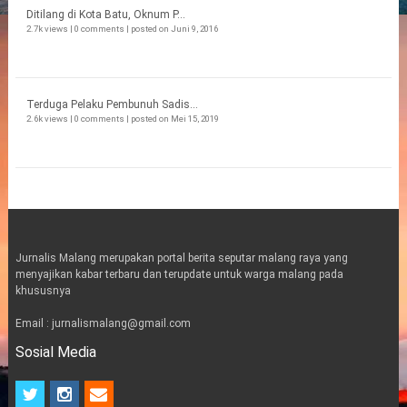
Ditilang di Kota Batu, Oknum P...
2.7k views
|
0 comments
|
posted on Juni 9, 2016
Terduga Pelaku Pembunuh Sadis...
2.6k views
|
0 comments
|
posted on Mei 15, 2019
Jurnalis Malang merupakan portal berita seputar malang raya yang
menyajikan kabar terbaru dan terupdate untuk warga malang pada
khususnya
Email : jurnalismalang@gmail.com
Sosial Media
t
i
e
w
n
m