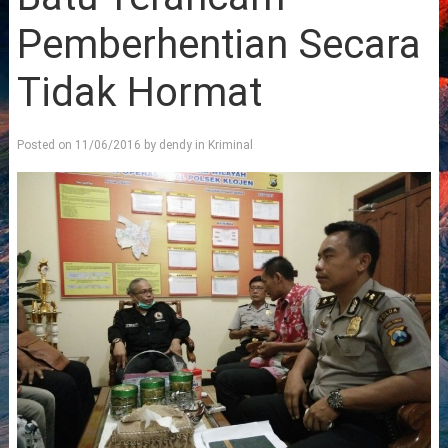
Pemberhentian Secara
Tidak Hormat
Posted on
11/06/2016
by
dendy
in
Kriminal