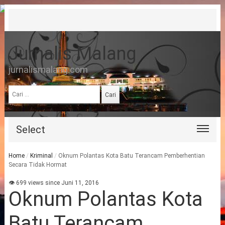
Jurnalis Malang
jurnalismalang.com
Cari
untuk:
Select
Home
/
Kriminal
/
Oknum Polantas Kota Batu Terancam Pemberhentian
Secara Tidak Hormat
👁 699 views since Juni 11, 2016
Oknum Polantas Kota
Batu Terancam