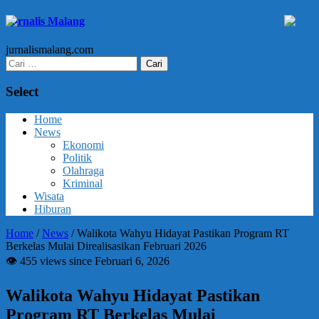
Jurnalis Malang
jurnalismalang.com
Cari
untuk:
Select
Home
News
Ekonomi
Politik
Olahraga
Kriminal
Wisata
Hiburan
Home
/
News
/
Walikota Wahyu Hidayat Pastikan Program RT
Berkelas Mulai Direalisasikan Februari 2026
👁 455 views since Februari 6, 2026
Walikota Wahyu Hidayat Pastikan
Program RT Berkelas Mulai