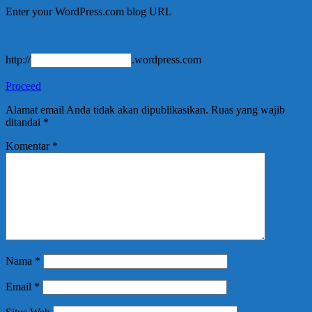
Enter your WordPress.com blog URL
http://
.wordpress.com
Proceed
Alamat email Anda tidak akan dipublikasikan.
Ruas yang wajib
ditandai
*
Komentar
*
Nama
*
Email
*