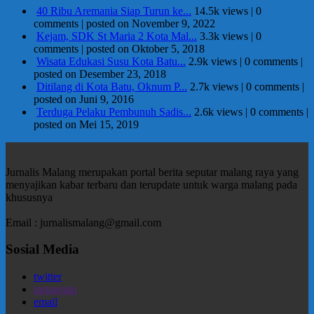
40 Ribu Aremania Siap Turun ke...
14.5k views
|
0
comments
|
posted on November 9, 2022
Kejam, SDK St Maria 2 Kota Mal...
3.3k views
|
0
comments
|
posted on Oktober 5, 2018
Wisata Edukasi Susu Kota Batu...
2.9k views
|
0 comments
|
posted on Desember 23, 2018
Ditilang di Kota Batu, Oknum P...
2.7k views
|
0 comments
|
posted on Juni 9, 2016
Terduga Pelaku Pembunuh Sadis...
2.6k views
|
0 comments
|
posted on Mei 15, 2019
Jurnalis Malang merupakan portal berita seputar malang raya yang
menyajikan kabar terbaru dan terupdate untuk warga malang pada
khususnya
Email : jurnalismalang@gmail.com
Sosial Media
twitter
instagram
email