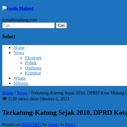
Jurnalis Malang
jurnalismalang.com
Cari
untuk:
Select
Home
News
Ekonomi
Politik
Olahraga
Kriminal
Wisata
Hiburan
Home
/
News
/
Terkatung-Katung Sejak 2010, DPRD Kota Malang Ca
👁 1120 views since Oktober 6, 2023
Terkatung-Katung Sejak 2010, DPRD Kota
Posted on
06/10/2023
by
dendy
in
News