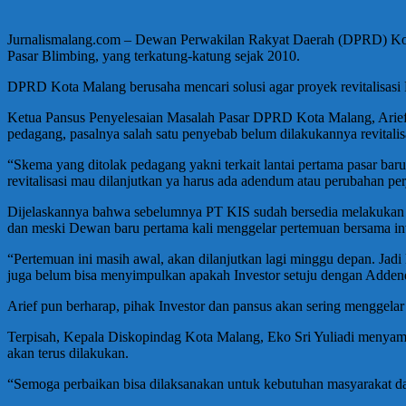
Jurnalismalang.com – Dewan Perwakilan Rakyat Daerah (DPRD) Kota 
Pasar Blimbing, yang terkatung-katung sejak 2010.
DPRD Kota Malang berusaha mencari solusi agar proyek revitalisasi P
Ketua Pansus Penyelesaian Masalah Pasar DPRD Kota Malang, Arief 
pedagang, pasalnya salah satu penyebab belum dilakukannya revitalisa
“Skema yang ditolak pedagang yakni terkait lantai pertama pasar bar
revitalisasi mau dilanjutkan ya harus ada adendum atau perubahan perj
Dijelaskannya bahwa sebelumnya PT KIS sudah bersedia melakukan a
dan meski Dewan baru pertama kali menggelar pertemuan bersama inves
“Pertemuan ini masih awal, akan dilanjutkan lagi minggu depan. Jad
juga belum bisa menyimpulkan apakah Investor setuju dengan Addendu
Arief pun berharap, pihak Investor dan pansus akan sering menggelar
Terpisah, Kepala Diskopindag Kota Malang, Eko Sri Yuliadi menyampai
akan terus dilakukan.
“Semoga perbaikan bisa dilaksanakan untuk kebutuhan masyarakat da