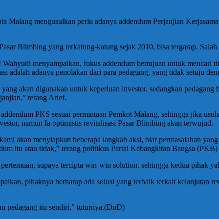
Malang mengusulkan perlu adanya addendum Perjanjian Kerjasama (PKS
asar Blimbing yang terkatung-katung sejak 2010, bisa tergarap. Salah
Wahyudi menyampaikan, fokus addendum bertujuan untuk mencari titik
si adalah adanya penolakan dari para pedagang, yang tidak setuju deng
u yang akan digunakan untuk keperluan investor, sedangkan pedagang be
anjian,” terang Arief.
ddendum PKS sesuai permintaan Pemkot Malang, sehingga jika usulan
tor, namun Ia optimistis revitalisasi Pasar Blimbing akan terwujud.
i kami akan menyiapkan beberapa langkah aksi, biar permasalahan yang
m itu atau tidak,” terang politikus Partai Kebangkitan Bangsa (PKB) 
 pertemuan, supaya tercipta win-win solution, sehingga kedua pihak y
kan, pihaknya berharap ada solusi yang terbaik terkait kelanjutan rev
n pedagang itu sendiri,” tuturnya.(DnD)