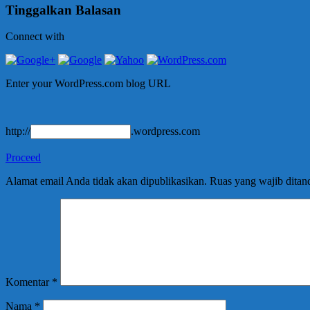
Tinggalkan Balasan
Connect with
Enter your WordPress.com blog URL
http://
.wordpress.com
Proceed
Alamat email Anda tidak akan dipublikasikan.
Ruas yang wajib ditan
Komentar
*
Nama
*