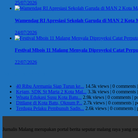
25/07/2026
Wamendag RI Apresiasi Sekolah Garuda di MAN 2 Kota M
24/07/2026
Festival Mbois 11 Malang Menyala Diproyeksi Catat Perpu
22/07/2026
Berita Terpopuler
40 Ribu Aremania Siap Turun ke...
14.5k views
|
0 comments
Kejam, SDK St Maria 2 Kota Mal...
3.3k views
|
0 comments
Wisata Edukasi Susu Kota Batu...
2.9k views
|
0 comments
|
p
Ditilang di Kota Batu, Oknum P...
2.7k views
|
0 comments
|
p
Terduga Pelaku Pembunuh Sadis...
2.6k views
|
0 comments
|
Jurnalis Malang merupakan portal berita seputar malang raya yang m