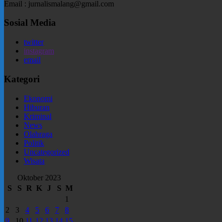
Email : jurnalismalang@gmail.com
Sosial Media
twitter
instagram
email
Kategori
Ekonomi
Hiburan
Kriminal
News
Olahraga
Politik
Uncategorized
Wisata
Oktober 2023
S
S
R
K
J
S
M
1
2
3
4
5
6
7
8
9
10
11
12
13
14
15