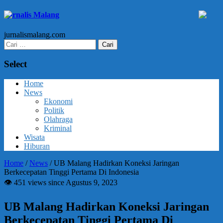
Jurnalis Malang
jurnalismalang.com
Cari
untuk:
Select
Home
News
Ekonomi
Politik
Olahraga
Kriminal
Wisata
Hiburan
Home
/
News
/
UB Malang Hadirkan Koneksi Jaringan
Berkecepatan Tinggi Pertama Di Indonesia
👁 451 views since Agustus 9, 2023
UB Malang Hadirkan Koneksi Jaringan
Berkecepatan Tinggi Pertama Di