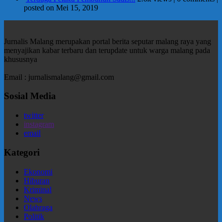
posted on Mei 15, 2019
Jurnalis Malang merupakan portal berita seputar malang raya yang
menyajikan kabar terbaru dan terupdate untuk warga malang pada
khususnya
Email : jurnalismalang@gmail.com
Sosial Media
twitter
instagram
email
Kategori
Ekonomi
Hiburan
Kriminal
News
Olahraga
Politik