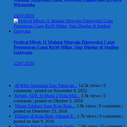
Wirausaha
24/07/2026
Festival Mbois 11 Malang Menyala Diproyeksi Catat
Perputaran Uang Rp50 Miliar, Siap Digelar di Stadion
Gajayana
22/07/2026
Berita Terpopuler
40 Ribu Aremania Siap Turun ke...
14.5k views
|
0
comments
|
posted on November 9, 2022
Kejam, SDK St Maria 2 Kota Mal...
3.3k views
|
0
comments
|
posted on Oktober 5, 2018
Wisata Edukasi Susu Kota Batu...
2.9k views
|
0 comments
|
posted on Desember 23, 2018
Ditilang di Kota Batu, Oknum P...
2.7k views
|
0 comments
|
posted on Juni 9, 2016
Terduga Pelaku Pembunuh Sadis...
2.6k views
|
0 comments
|