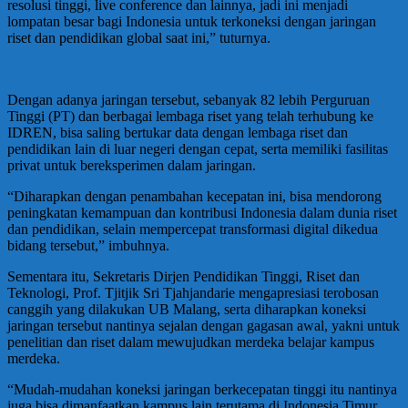
resolusi tinggi, live conference dan lainnya, jadi ini menjadi
lompatan besar bagi Indonesia untuk terkoneksi dengan jaringan
riset dan pendidikan global saat ini,” tuturnya.
Dengan adanya jaringan tersebut, sebanyak 82 lebih Perguruan
Tinggi (PT) dan berbagai lembaga riset yang telah terhubung ke
IDREN, bisa saling bertukar data dengan lembaga riset dan
pendidikan lain di luar negeri dengan cepat, serta memiliki fasilitas
privat untuk bereksperimen dalam jaringan.
“Diharapkan dengan penambahan kecepatan ini, bisa mendorong
peningkatan kemampuan dan kontribusi Indonesia dalam dunia riset
dan pendidikan, selain mempercepat transformasi digital dikedua
bidang tersebut,” imbuhnya.
Sementara itu, Sekretaris Dirjen Pendidikan Tinggi, Riset dan
Teknologi, Prof. Tjitjik Sri Tjahjandarie mengapresiasi terobosan
canggih yang dilakukan UB Malang, serta diharapkan koneksi
jaringan tersebut nantinya sejalan dengan gagasan awal, yakni untuk
penelitian dan riset dalam mewujudkan merdeka belajar kampus
merdeka.
“Mudah-mudahan koneksi jaringan berkecepatan tinggi itu nantinya
juga bisa dimanfaatkan kampus lain terutama di Indonesia Timur,