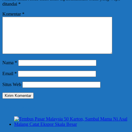
ditandai
*
Komentar
*
Nama
*
Email
*
Situs Web
Berita Terbaru