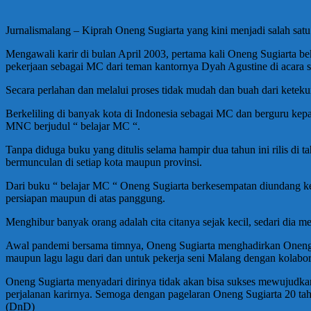
Jurnalismalang – Kiprah Oneng Sugiarta yang kini menjadi salah satu
Mengawali karir di bulan April 2003, pertama kali Oneng Sugiarta 
pekerjaan sebagai MC dari teman kantornya Dyah Agustine di acara s
Secara perlahan dan melalui proses tidak mudah dan buah dari ketekuna
Berkeliling di banyak kota di Indonesia sebagai MC dan berguru ke
MNC berjudul “ belajar MC “.
Tanpa diduga buku yang ditulis selama hampir dua tahun ini rilis d
bermunculan di setiap kota maupun provinsi.
Dari buku “ belajar MC “ Oneng Sugiarta berkesempatan diundang k
persiapan maupun di atas panggung.
Menghibur banyak orang adalah cita citanya sejak kecil, sedari di
Awal pandemi bersama timnya, Oneng Sugiarta menghadirkan Oneng Su
maupun lagu lagu dari dan untuk pekerja seni Malang dengan kolabor
Oneng Sugiarta menyadari dirinya tidak akan bisa sukses mewujudkan 
perjalanan karirnya. Semoga dengan pagelaran Oneng Sugiarta 20 tahun
(DnD)