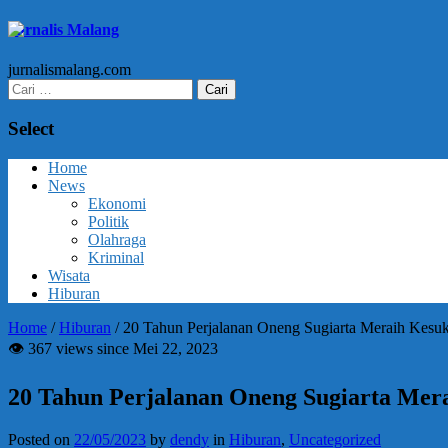
Jurnalis Malang
jurnalismalang.com
Cari
untuk:
Select
Home
News
Ekonomi
Politik
Olahraga
Kriminal
Wisata
Hiburan
Home
/
Hiburan
/
20 Tahun Perjalanan Oneng Sugiarta Meraih Kesuk
👁 367 views since Mei 22, 2023
20 Tahun Perjalanan Oneng Sugiarta Mer
Posted on
22/05/2023
by
dendy
in
Hiburan
,
Uncategorized