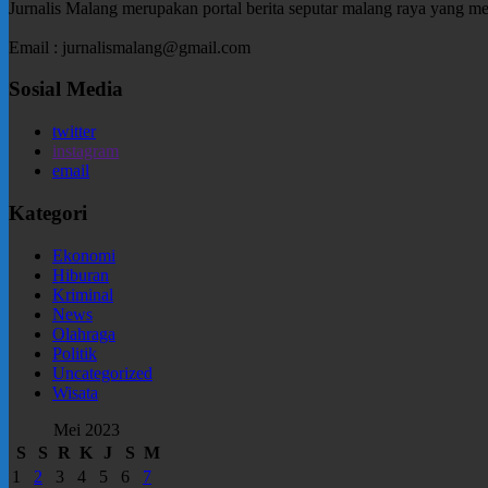
Jurnalis Malang merupakan portal berita seputar malang raya yang m
Email : jurnalismalang@gmail.com
Sosial Media
twitter
instagram
email
Kategori
Ekonomi
Hiburan
Kriminal
News
Olahraga
Politik
Uncategorized
Wisata
Mei 2023
S
S
R
K
J
S
M
1
2
3
4
5
6
7