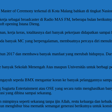
 Master of Ceremony terkenal di Kota Malang bahkan di tingkat Nasiona
bekerja sebagai broadcaster di Radio MAS FM, beberapa bulan berikutn
oft opening Istana Dieng.
n, kerja keras, totalitasnya dari banyak pekerjaan didapatkan sampai h
pada banyak MC yang berpengalaman, membuatnya percaya diri menulis 
i tahun 2017 dan membawa banyak manfaat yang merubah hidupnya. Dari
e banyak Sekolah Menengah Atas maupun Universitàs untuk berbagi pe
a mengayuh sepeda BMX mengantar koran ke banyak pelanggannya sampa
giarta Entertainment atau OSE yang secara rutin menghasilkan banya
asi yang dibina sampai sekarang.
mimpinya seperti sekarang tanpa ijin Allah, restu keluarga dan kebaik
 menghibur bisa mematik semangat generasi berikutnya untuk konsisten,