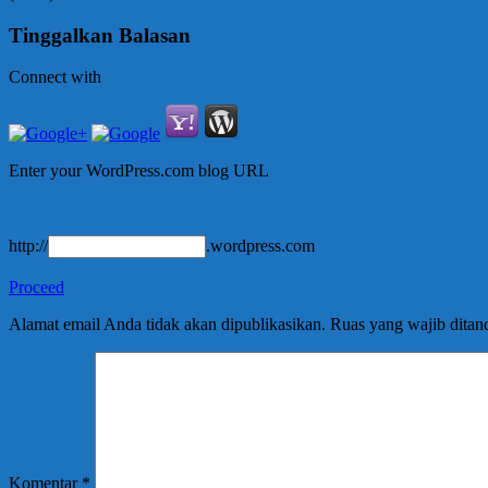
Tinggalkan Balasan
Connect with
Enter your WordPress.com blog URL
http://
.wordpress.com
Proceed
Alamat email Anda tidak akan dipublikasikan.
Ruas yang wajib ditan
Komentar
*