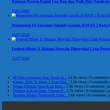
Ratusan Peserta Padati Fun Run dan Walk Dies Natalis k
25/07/2026
Wamendag RI Apresiasi Sekolah Garuda di MAN 2 Kota M
24/07/2026
Festival Mbois 11 Malang Menyala Diproyeksi Catat Perpu
22/07/2026
Berita Terpopuler
40 Ribu Aremania Siap Turun ke...
14.5k views
|
0 comments
Kejam, SDK St Maria 2 Kota Mal...
3.3k views
|
0 comments
Wisata Edukasi Susu Kota Batu...
2.9k views
|
0 comments
|
p
Ditilang di Kota Batu, Oknum P...
2.7k views
|
0 comments
|
p
Terduga Pelaku Pembunuh Sadis...
2.6k views
|
0 comments
|