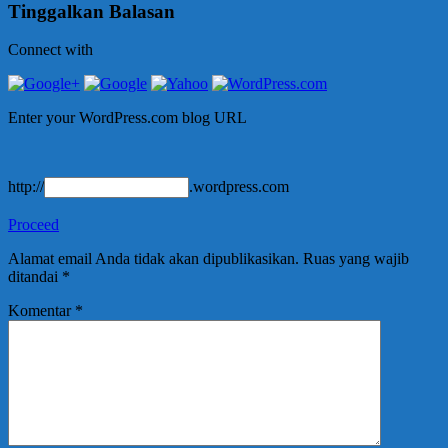
Tinggalkan Balasan
Connect with
Enter your WordPress.com blog URL
http://
.wordpress.com
Proceed
Alamat email Anda tidak akan dipublikasikan.
Ruas yang wajib
ditandai
*
Komentar
*