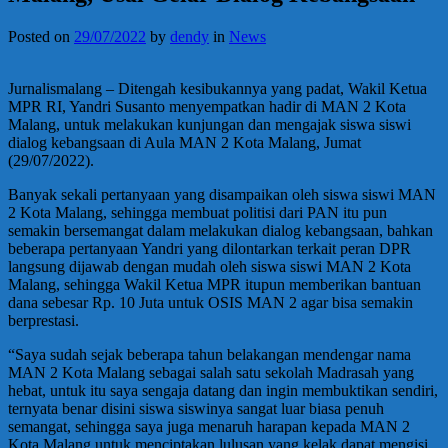
Posted on
29/07/2022
by
dendy
in
News
Jurnalismalang – Ditengah kesibukannya yang padat, Wakil Ketua
MPR RI, Yandri Susanto menyempatkan hadir di MAN 2 Kota
Malang, untuk melakukan kunjungan dan mengajak siswa siswi
dialog kebangsaan di Aula MAN 2 Kota Malang, Jumat
(29/07/2022).
Banyak sekali pertanyaan yang disampaikan oleh siswa siswi MAN
2 Kota Malang, sehingga membuat politisi dari PAN itu pun
semakin bersemangat dalam melakukan dialog kebangsaan, bahkan
beberapa pertanyaan Yandri yang dilontarkan terkait peran DPR
langsung dijawab dengan mudah oleh siswa siswi MAN 2 Kota
Malang, sehingga Wakil Ketua MPR itupun memberikan bantuan
dana sebesar Rp. 10 Juta untuk OSIS MAN 2 agar bisa semakin
berprestasi.
“Saya sudah sejak beberapa tahun belakangan mendengar nama
MAN 2 Kota Malang sebagai salah satu sekolah Madrasah yang
hebat, untuk itu saya sengaja datang dan ingin membuktikan sendiri,
ternyata benar disini siswa siswinya sangat luar biasa penuh
semangat, sehingga saya juga menaruh harapan kepada MAN 2
Kota Malang untuk menciptakan lulusan yang kelak dapat mengisi