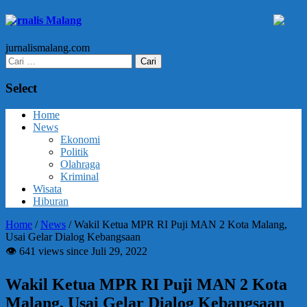
Jurnalis Malang
jurnalismalang.com
Cari
untuk:
Select
Home
News
Ekonomi
Politik
Olahraga
Kriminal
Wisata
Hiburan
Home
/
News
/
Wakil Ketua MPR RI Puji MAN 2 Kota Malang,
Usai Gelar Dialog Kebangsaan
👁 641 views since Juli 29, 2022
Wakil Ketua MPR RI Puji MAN 2 Kota
Malang, Usai Gelar Dialog Kebangsaan