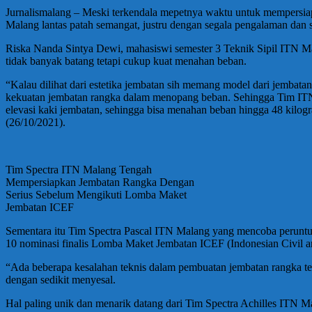
Jurnalismalang – Meski terkendala mepetnya waktu untuk mempersia
Malang lantas patah semangat, justru dengan segala pengalaman dan s
Riska Nanda Sintya Dewi, mahasiswi semester 3 Teknik Sipil ITN M
tidak banyak batang tetapi cukup kuat menahan beban.
“Kalau dilihat dari estetika jembatan sih memang model dari jembata
kekuatan jembatan rangka dalam menopang beban. Sehingga Tim ITN M
elevasi kaki jembatan, sehingga bisa menahan beban hingga 48 kilo
(26/10/2021).
Tim Spectra ITN Malang Tengah
Mempersiapkan Jembatan Rangka Dengan
Serius Sebelum Mengikuti Lomba Maket
Jembatan ICEF
Sementara itu Tim Spectra Pascal ITN Malang yang mencoba peruntung
10 nominasi finalis Lomba Maket Jembatan ICEF (Indonesian Civil a
“Ada beberapa kesalahan teknis dalam pembuatan jembatan rangka ters
dengan sedikit menyesal.
Hal paling unik dan menarik datang dari Tim Spectra Achilles ITN 