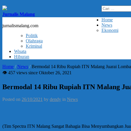
Cari
untuk:
Jurnalis Malang
Home
News
jurnalismalang.com
Ekonomi
Politik
Olahraga
Kriminal
Wisata
Hiburan
Home
/
News
/
Bermodal 14 Ribu Rupiah ITN Malang Juarai Lomb
👁 457 views since Oktober 26, 2021
Bermodal 14 Ribu Rupiah ITN Malang J
Posted on
26/10/2021
by
dendy
in
News
(Tim Spectra ITN Malang Sangat Bahagia Bisa Menyumbangkan Jua