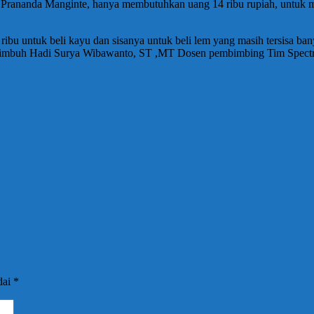
rew Prananda Manginte, hanya membutuhkan uang 14 ribu rupiah, unt
 ribu untuk beli kayu dan sisanya untuk beli lem yang masih tersisa 
pan,” imbuh Hadi Surya Wibawanto, ST ,MT Dosen pembimbing Tim Spe
dai
*