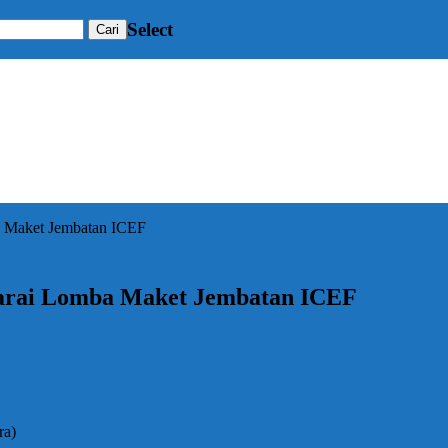
Select
a Maket Jembatan ICEF
uarai Lomba Maket Jembatan ICEF
ra)