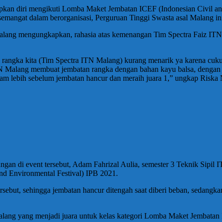
pkan diri mengikuti Lomba Maket Jembatan ICEF (Indonesian Civil an
emangat dalam berorganisasi, Perguruan Tinggi Swasta asal Malang ini 
alang mengungkapkan, rahasia atas kemenangan Tim Spectra Faiz ITN
n rangka kita (Tim Spectra ITN Malang) kurang menarik ya karena cuku
alang membuat jembatan rangka dengan bahan kayu balsa, dengan sega
gram lebih sebelum jembatan hancur dan meraih juara 1,” ungkap Ris
an di event tersebut, Adam Fahrizal Aulia, semester 3 Teknik Sipil I
nd Environmental Festival) IPB 2021.
ebut, sehingga jembatan hancur ditengah saat diberi beban, sedangkan
Malang yang menjadi juara untuk kelas kategori Lomba Maket Jembatan