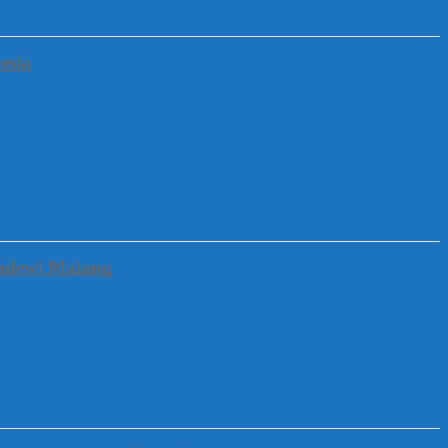
esia
gadewi Malang