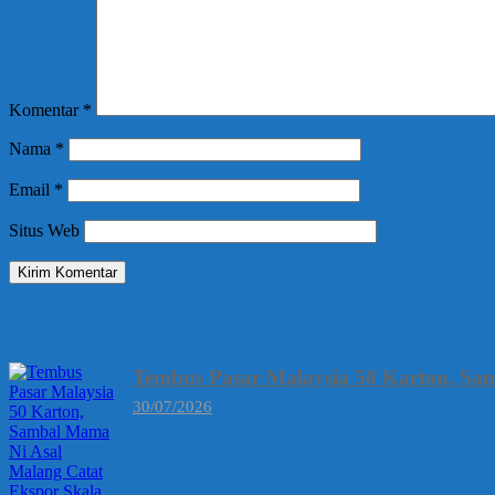
Komentar
*
Nama
*
Email
*
Situs Web
Berita Terbaru
Tembus Pasar Malaysia 50 Karton, Sa
30/07/2026