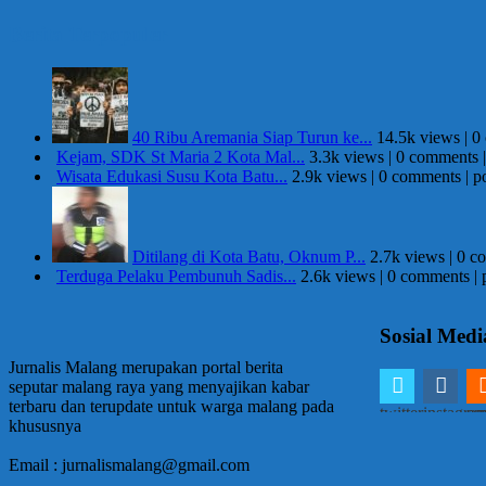
Berita Terpopuler
40 Ribu Aremania Siap Turun ke...
14.5k views
|
0
Kejam, SDK St Maria 2 Kota Mal...
3.3k views
|
0 comments
Wisata Edukasi Susu Kota Batu...
2.9k views
|
0 comments
|
p
Ditilang di Kota Batu, Oknum P...
2.7k views
|
0 c
Terduga Pelaku Pembunuh Sadis...
2.6k views
|
0 comments
|
Sosial Medi
Jurnalis Malang merupakan portal berita
seputar malang raya yang menyajikan kabar
terbaru dan terupdate untuk warga malang pada
twitter
instagra
em
khususnya
Email : jurnalismalang@gmail.com