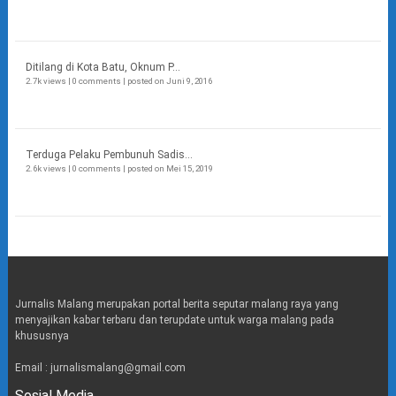
Ditilang di Kota Batu, Oknum P...
2.7k views
|
0 comments
|
posted on Juni 9, 2016
Terduga Pelaku Pembunuh Sadis...
2.6k views
|
0 comments
|
posted on Mei 15, 2019
Jurnalis Malang merupakan portal berita seputar malang raya yang
menyajikan kabar terbaru dan terupdate untuk warga malang pada
khususnya
Email : jurnalismalang@gmail.com
Sosial Media