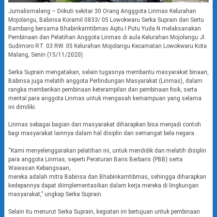
Jurnalismalang – Diikuti sekitar 30 Orang Angggota Linmas Kelurahan
Mojolangu, Babinsa Koramil 0833/ 05 Lowokwaru Serka Suprain dan Sertu
Bambang bersama Bhabinkamtibmas Aiptu I Putu Yuda N melaksanakan
Pembinaan dan Pelatihan Anggota Linmas di aula Kelurahan Mojolangu Jl.
Sudimoro RT. 03 RW. 05 Kelurahan Mojolangu Kecamatan Lowokwaru Kota
Malang, Senin (15/11/2020).
Serka Suprain mengatakan, selain tugasnya membantu masyarakat binaan,
Babinsa juga melatih anggota Perlindungan Masyarakat (Linmas), dalam
rangka memberikan pembinaan keterampilan dan pembinaan fisik, serta
mental para anggota Linmas untuk mengasah kemampuan yang selama
ini dimiliki.
Linmas sebagai bagian dari masyarakat diharapkan bisa menjadi contoh
bagi masyarakat lainnya dalam hal disiplin dan semangat bela negara.
“Kami menyelenggarakan pelatihan ini, untuk mendidik dan melatih disiplin
para anggota Linmas, seperti Peraturan Baris Berbaris (PBB) serta
Wawasan Kebangsaan,
mereka adalah mitra Babinsa dan Bhabinkamtibmas, sehingga diharapkan
kedepannya dapat diimplementasikan dalam kerja mereka di lingkungan
masyarakat,” ungkap Serka Suprain.
Selain itu menurut Serka Suprain, kegiatan ini bertujuan untuk pembinaan