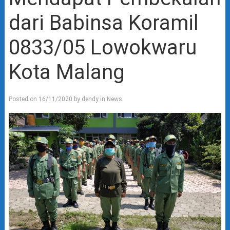
dari Babinsa Koramil
0833/05 Lowokwaru
Kota Malang
Posted on
16/11/2020
by
dendy
in
News