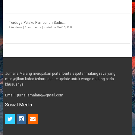
Terduga Pelaku Pembunuh Sadis...
2.6k views
|
0 comments
|
posted on Mei 15, 2019
Jurnalis Malang merupakan portal berita seputar malang raya yang
menyajikan kabar terbaru dan terupdate untuk warga malang pada
khususnya
Email : jurnalismalang@gmail.com
Sosial Media
t
i
e
w
n
m
i
s
a
t
t
i