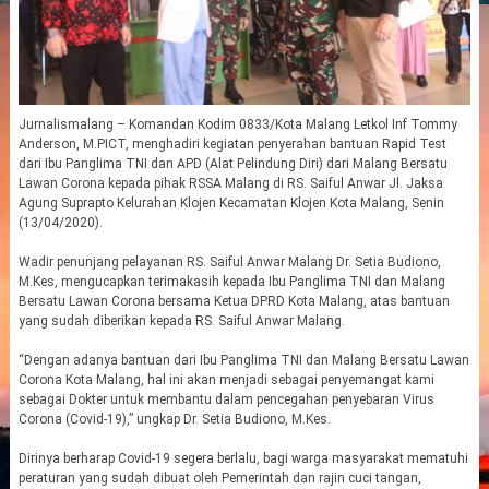
Jurnalismalang – Komandan Kodim 0833/Kota Malang Letkol Inf Tommy
Anderson, M.PICT, menghadiri kegiatan penyerahan bantuan Rapid Test
dari Ibu Panglima TNI dan APD (Alat Pelindung Diri) dari Malang Bersatu
Lawan Corona kepada pihak RSSA Malang di RS. Saiful Anwar Jl. Jaksa
Agung Suprapto Kelurahan Klojen Kecamatan Klojen Kota Malang, Senin
(13/04/2020).
Wadir penunjang pelayanan RS. Saiful Anwar Malang Dr. Setia Budiono,
M.Kes, mengucapkan terimakasih kepada Ibu Panglima TNI dan Malang
Bersatu Lawan Corona bersama Ketua DPRD Kota Malang, atas bantuan
yang sudah diberikan kepada RS. Saiful Anwar Malang.
“Dengan adanya bantuan dari Ibu Panglima TNI dan Malang Bersatu Lawan
Corona Kota Malang, hal ini akan menjadi sebagai penyemangat kami
sebagai Dokter untuk membantu dalam pencegahan penyebaran Virus
Corona (Covid-19),” ungkap Dr. Setia Budiono, M.Kes.
Dirinya berharap Covid-19 segera berlalu, bagi warga masyarakat mematuhi
peraturan yang sudah dibuat oleh Pemerintah dan rajin cuci tangan,