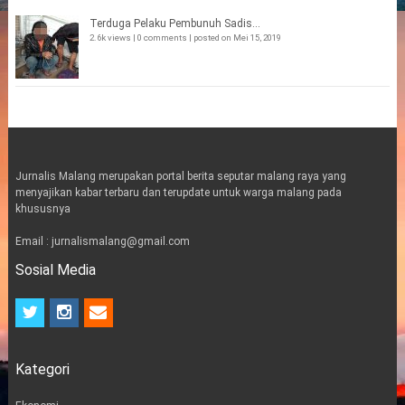
Terduga Pelaku Pembunuh Sadis...
2.6k views
|
0 comments
|
posted on Mei 15, 2019
Jurnalis Malang merupakan portal berita seputar malang raya yang
menyajikan kabar terbaru dan terupdate untuk warga malang pada
khususnya
Email : jurnalismalang@gmail.com
Sosial Media
t
i
e
w
n
m
i
s
a
t
t
i
Kategori
t
a
l
e
g
r
r