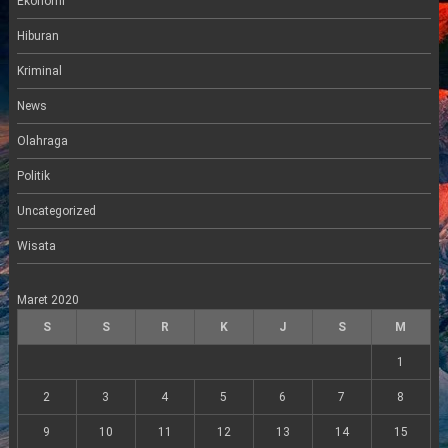
Ekonomi
a
m
Hiburan
Kriminal
News
Olahraga
Politik
Uncategorized
Wisata
Maret 2020
S
S
R
K
J
S
M
1
2
3
4
5
6
7
8
9
10
11
12
13
14
15