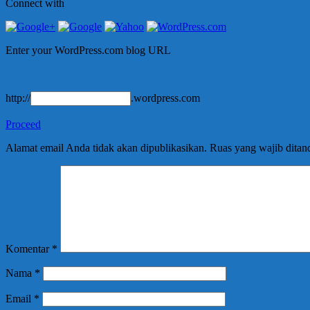
Connect with
Enter your WordPress.com blog URL
http://
.wordpress.com
Proceed
Alamat email Anda tidak akan dipublikasikan.
Ruas yang wajib ditan
Komentar
*
Nama
*
Email
*