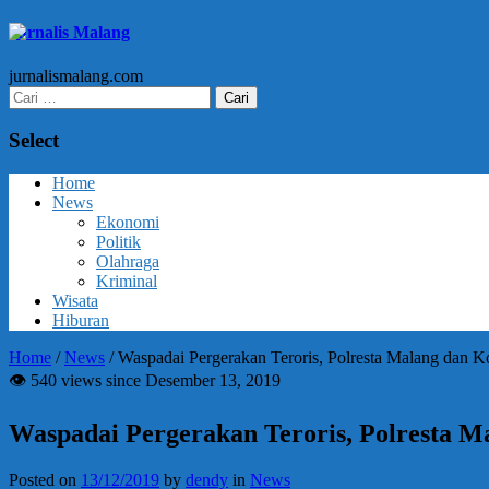
Jurnalis Malang
jurnalismalang.com
Cari
untuk:
Select
Home
News
Ekonomi
Politik
Olahraga
Kriminal
Wisata
Hiburan
Home
/
News
/
Waspadai Pergerakan Teroris, Polresta Malang dan 
👁 540 views since Desember 13, 2019
Waspadai Pergerakan Teroris, Polresta 
Posted on
13/12/2019
by
dendy
in
News