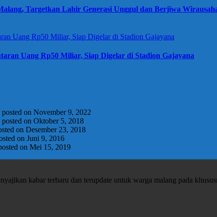
alang, Targetkan Lahir Generasi Unggul dan Berjiwa Wirausah
taran Uang Rp50 Miliar, Siap Digelar di Stadion Gajayana
|
posted on November 9, 2022
|
posted on Oktober 5, 2018
osted on Desember 23, 2018
osted on Juni 9, 2016
posted on Mei 15, 2019
enyajikan kabar terbaru dan terupdate untuk warga malang pada khusu