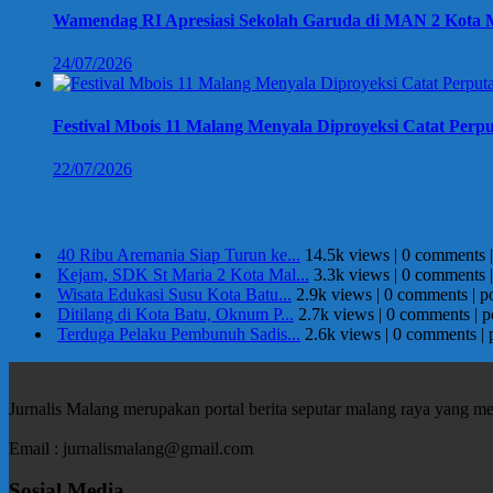
Wamendag RI Apresiasi Sekolah Garuda di MAN 2 Kota M
24/07/2026
Festival Mbois 11 Malang Menyala Diproyeksi Catat Perpu
22/07/2026
Berita Terpopuler
40 Ribu Aremania Siap Turun ke...
14.5k views
|
0 comments
Kejam, SDK St Maria 2 Kota Mal...
3.3k views
|
0 comments
Wisata Edukasi Susu Kota Batu...
2.9k views
|
0 comments
|
p
Ditilang di Kota Batu, Oknum P...
2.7k views
|
0 comments
|
p
Terduga Pelaku Pembunuh Sadis...
2.6k views
|
0 comments
|
Jurnalis Malang merupakan portal berita seputar malang raya yang m
Email : jurnalismalang@gmail.com
Sosial Media