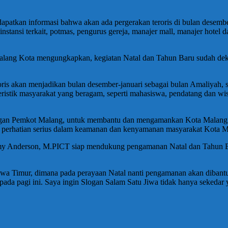
ndapatkan informasi bahwa akan ada pergerakan teroris di bulan desem
nstansi terkait, potmas, pengurus gereja, manajer mall, manajer hotel 
ang Kota mengungkapkan, kegiatan Natal dan Tahun Baru sudah dekat 
ris akan menjadikan bulan desember-januari sebagai bulan Amaliyah, 
eristik masyarakat yang beragam, seperti mahasiswa, pendatang dan 
ngan Pemkot Malang, untuk membantu dan mengamankan Kota Malang, a
di perhatian serius dalam keamanan dan kenyamanan masyarakat Kota M
y Anderson, M.PICT siap mendukung pengamanan Natal dan Tahun B
a Timur, dimana pada perayaan Natal nanti pengamanan akan dibantu da
pagi ini. Saya ingin Slogan Salam Satu Jiwa tidak hanya sekedar yel