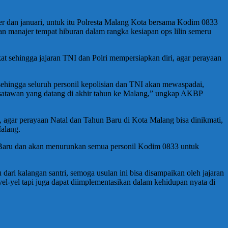
ber dan januari, untuk itu Polresta Malang Kota bersama Kodim 0833
dan manajer tempat hiburan dalam rangka kesiapan ops lilin semeru
sehingga jajaran TNI dan Polri mempersiapkan diri, agar perayaan
sehingga seluruh personil kepolisian dan TNI akan mewaspadai,
wisatawan yang datang di akhir tahun ke Malang,” ungkap AKBP
gar perayaan Natal dan Tahun Baru di Kota Malang bisa dinikmati,
alang.
aru dan akan menurunkan semua personil Kodim 0833 untuk
ri kalangan santri, semoga usulan ini bisa disampaikan oleh jajaran
-yel tapi juga dapat diimplementasikan dalam kehidupan nyata di