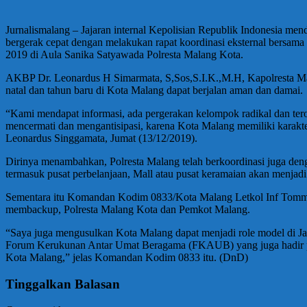
Jurnalismalang – Jajaran internal Kepolisian Republik Indonesia me
bergerak cepat dengan melakukan rapat koordinasi eksternal bersama i
2019 di Aula Sanika Satyawada Polresta Malang Kota.
AKBP Dr. Leonardus H Simarmata, S,Sos,S.I.K.,M.H, Kapolresta Mal
natal dan tahun baru di Kota Malang dapat berjalan aman dan damai.
“Kami mendapat informasi, ada pergerakan kelompok radikal dan tero
mencermati dan mengantisipasi, karena Kota Malang memiliki karakt
Leonardus Singgamata, Jumat (13/12/2019).
Dirinya menambahkan, Polresta Malang telah berkoordinasi juga de
termasuk pusat perbelanjaan, Mall atau pusat keramaian akan menja
Sementara itu Komandan Kodim 0833/Kota Malang Letkol Inf Tomm
membackup, Polresta Malang Kota dan Pemkot Malang.
“Saya juga mengusulkan Kota Malang dapat menjadi role model di Jaw
Forum Kerukunan Antar Umat Beragama (FKAUB) yang juga hadir pada 
Kota Malang,” jelas Komandan Kodim 0833 itu. (DnD)
Tinggalkan Balasan